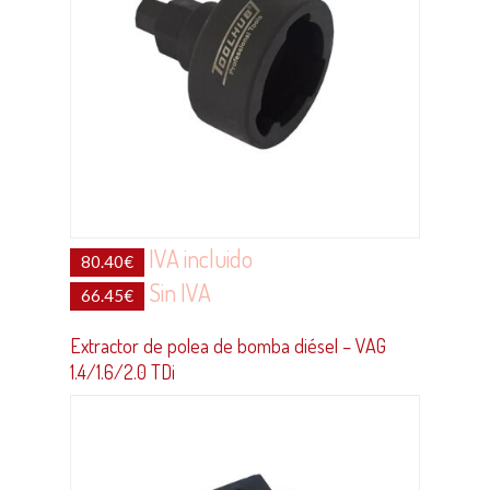
IVA incluido
80.40
€
Sin IVA
66.45
€
Extractor de polea de bomba diésel – VAG
1.4/1.6/2.0 TDi