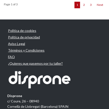
Page 1 of 3
1
2
3
Next
Política de cookies
Política de privacidad
Aviso Legal
Términos y Condiciones
FAQ
¿Quieres que pasemos por tu taller?
Disprone
c/ Coure, 26 – 08940
Cornellà de Llobregat (Barcelona) SPAIN