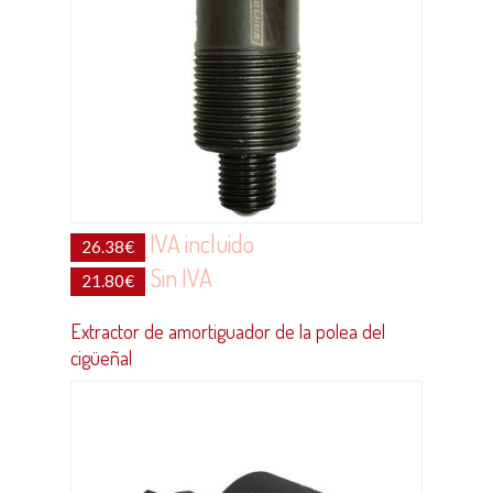
IVA incluido
26.38
€
Sin IVA
21.80
€
Extractor de amortiguador de la polea del
cigüeñal