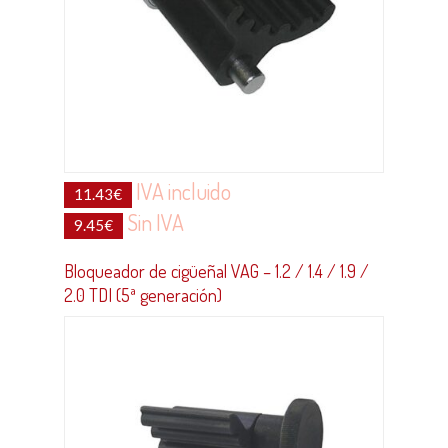
IVA incluido
11.43
€
Sin IVA
9.45
€
Bloqueador de cigüeñal VAG – 1.2 / 1.4 / 1.9 /
2.0 TDI (5ª generación)