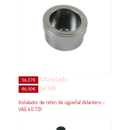
IVA incluido
56.27
€
Sin IVA
46.50
€
Instalador de retén de cigüeñal delantero –
VAG 4.0 TDI