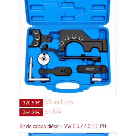
IVA incluido
320.53
€
Sin IVA
264.90
€
Kit de calado diésel – VW 2.5 / 4.9 TDI PD