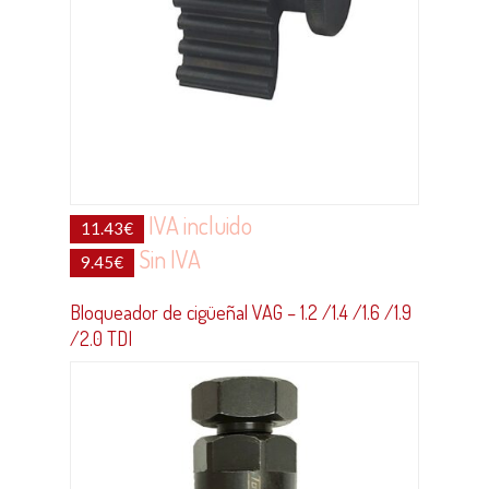
IVA incluido
11.43
€
Sin IVA
9.45
€
Bloqueador de cigüeñal VAG – 1.2 /1.4 /1.6 /1.9
/2.0 TDI