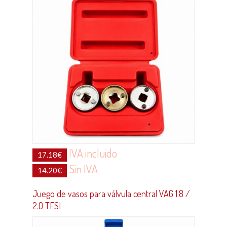
IVA incluido
17.18
€
Sin IVA
14.20
€
Juego de vasos para válvula central VAG 1.8 /
2.0 TFSI