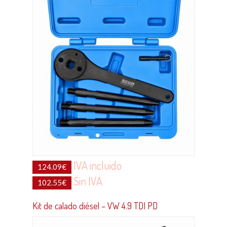
IVA incluido
124.09
€
Sin IVA
102.55
€
Kit de calado diésel – VW 4.9 TDI PD