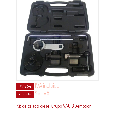
IVA incluido
79.26
€
Sin IVA
65.50
€
Kit de calado diésel Grupo VAG Bluemotion