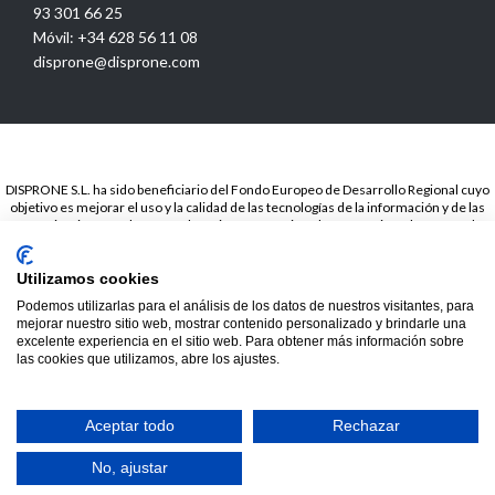
93 301 66 25
Móvil: +34 628 56 11 08
disprone@disprone.com
DISPRONE S.L. ha sido beneficiario del Fondo Europeo de Desarrollo Regional cuyo
objetivo es mejorar el uso y la calidad de las tecnologías de la información y de las
comunicaciones y el acceso a las mismas y gracias a la Presencia web a través de
página propia.. Esta acción ha tenido lugar en el periodo de TICCámaras 2018. Para
ello ha contado con el apoyo del programa TICCámaras de la Cámara de Barcelona.
Utilizamos cookies
© 2020
Disprone ©
Podemos utilizarlas para el análisis de los datos de nuestros visitantes, para
mejorar nuestro sitio web, mostrar contenido personalizado y brindarle una
excelente experiencia en el sitio web. Para obtener más información sobre
las cookies que utilizamos, abre los ajustes.
Hide chaty
Aceptar todo
Rechazar
No, ajustar


