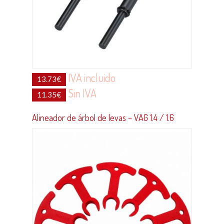
IVA incluido
13.73
€
Sin IVA
11.35
€
Alineador de árbol de levas – VAG 1.4 / 1.6