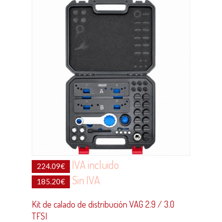
IVA incluido
224.09
€
Sin IVA
185.20
€
Kit de calado de distribución VAG 2.9 / 3.0
TFSI