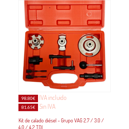
IVA incluido
98.80
€
Sin IVA
81.65
€
Kit de calado diésel – Grupo VAG 2.7 / 3.0 /
4.0 / 4.2 TDI