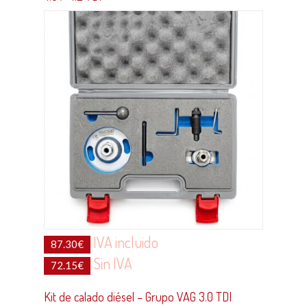
IVA incluido
87.30
€
Sin IVA
72.15
€
Kit de calado diésel – Grupo VAG 3.0 TDI