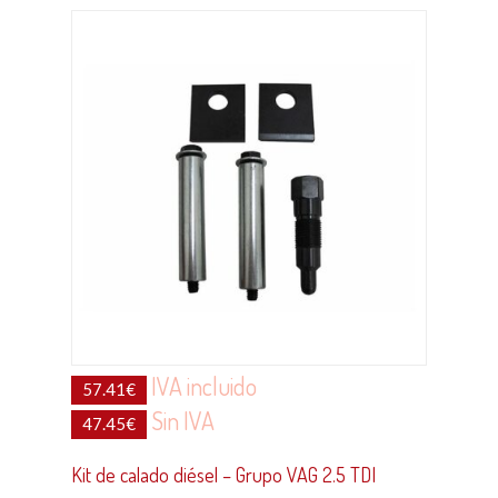
IVA incluido
57.41
€
Sin IVA
47.45
€
Kit de calado diésel – Grupo VAG 2.5 TDI