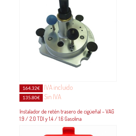
IVA incluido
164.32
€
Sin IVA
135.80
€
Instalador de retén trasero de cigüeñal – VAG
1.9 / 2.0 TDI y 1.4 / 1.6 Gasolina