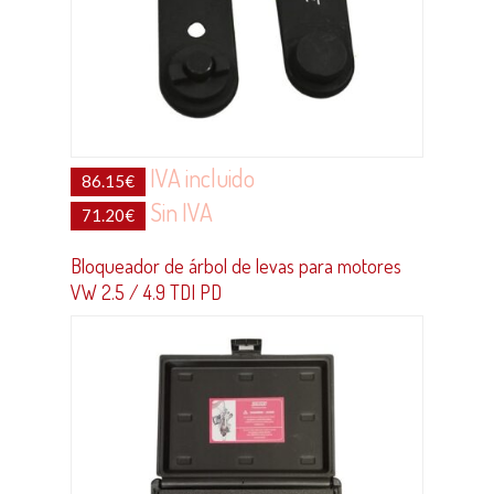
IVA incluido
86.15
€
Sin IVA
71.20
€
Bloqueador de árbol de levas para motores
VW 2.5 / 4.9 TDI PD