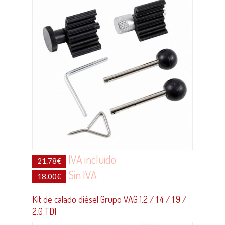
IVA incluido
21.78
€
Sin IVA
18.00
€
Kit de calado diésel Grupo VAG 1.2 / 1.4 / 1.9 /
2.0 TDI