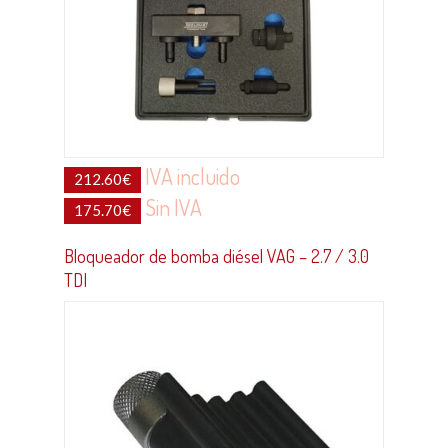
IVA incluido
212.60
€
Sin IVA
175.70
€
Bloqueador de bomba diésel VAG – 2.7 / 3.0
TDI