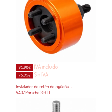
IVA incluido
91.90
€
Sin IVA
75.95
€
Instalador de retén de cigüeñal –
VAG/Porsche 3.0 TDI