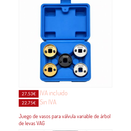
IVA incluido
27.53
€
Sin IVA
22.75
€
Juego de vasos para válvula variable de árbol
de levas VAG