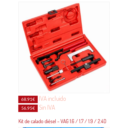
IVA incluido
68.91
€
Sin IVA
56.95
€
Kit de calado diésel – VAG 1.6 / 1.7 / 1.9 / 2.4D