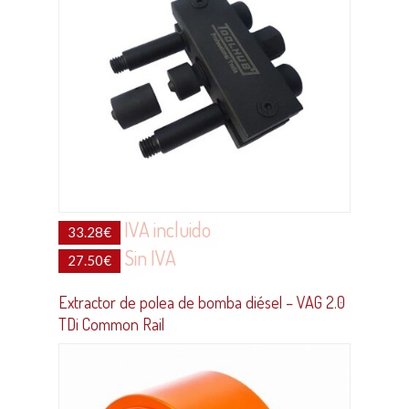
IVA incluido
33.28
€
Sin IVA
27.50
€
Extractor de polea de bomba diésel – VAG 2.0
TDi Common Rail