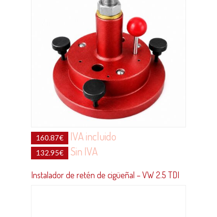
IVA incluido
160.87
€
Sin IVA
132.95
€
Instalador de retén de cigüeñal – VW 2.5 TDI