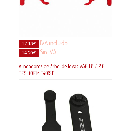
IVA incluido
17.18
€
Sin IVA
14.20
€
Alineadores de árbol de levas VAG 1.8 / 2.0
TFSI (OEM T40191)