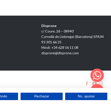
Disprone
c/ Coure, 26 – 08940
Cornellà de Llobregat (Barcelona) SPAIN
93 301 66 25
Móvil: +34 628 56 11 08
disprone@disprone.com



 todo
Rechazar
No, ajustar
Hide chaty