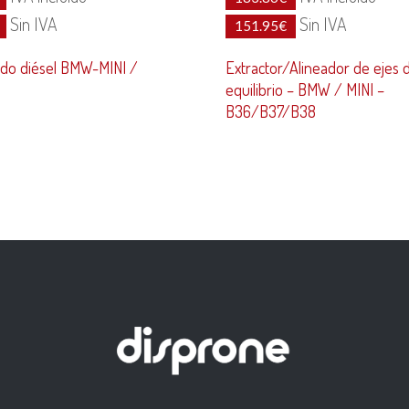
Sin IVA
Sin IVA
151.95
€
lado diésel BMW-MINI /
Extractor/Alineador de ejes 
equilibrio – BMW / MINI –
B36/B37/B38