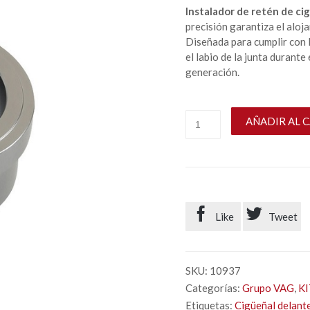
Instalador de retén de ci
precisión garantiza el aloj
Diseñada para cumplir con
el labio de la junta durante
generación.
AÑADIR AL 


Like
Tweet
SKU:
10937
Categorías:
Grupo VAG
,
K
Etiquetas:
Cigüeñal delant