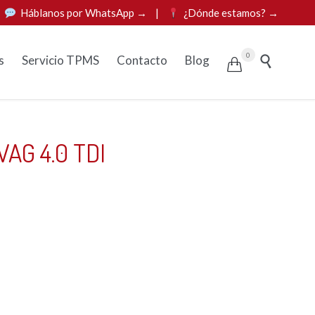
|
Háblanos por WhatsApp →
|
¿Dónde estamos? →
Skip
0
s
Servicio TPMS
Contacto
Blog


to
content
 VAG 4.0 TDI