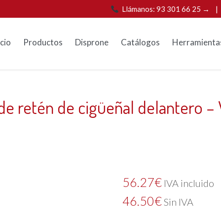
Llámanos: 93 301 66 25 →
icio
Productos
Disprone
Catálogos
Herramienta
de retén de cigüeñal delantero –
56.27
€
IVA incluido
46.50
€
Sin IVA