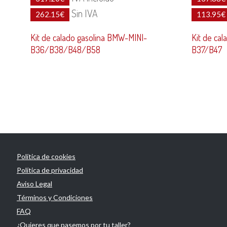
Sin IVA
262.15
€
113.95
€
Kit de calado gasolina BMW-MINI-
Kit de ca
B36/B38/B48/B58
B37/B47
Política de cookies
Política de privacidad
Aviso Legal
Términos y Condiciones
FAQ
¿Quieres que pasemos por tu taller?