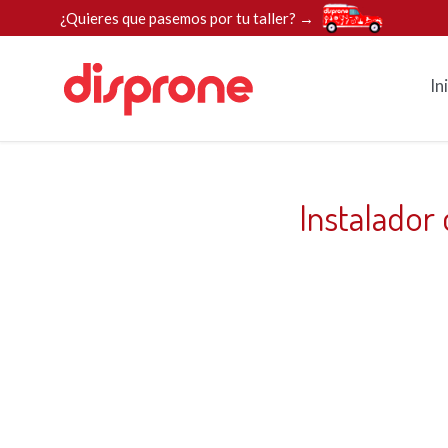
¿Quieres que pasemos por tu taller? →
In
Instalador 