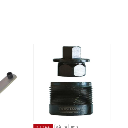
IVA incluido
17.18
€