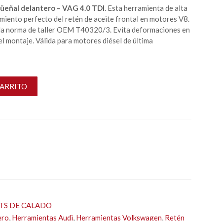
güeñal delantero – VAG 4.0 TDI
. Esta herramienta de alta
amiento perfecto del retén de aceite frontal en motores V8.
 la norma de taller OEM T40320/3. Evita deformaciones en
 el montaje. Válida para motores diésel de última
CARRITO
ITS DE CALADO
ero
,
Herramientas Audi
,
Herramientas Volkswagen
,
Retén