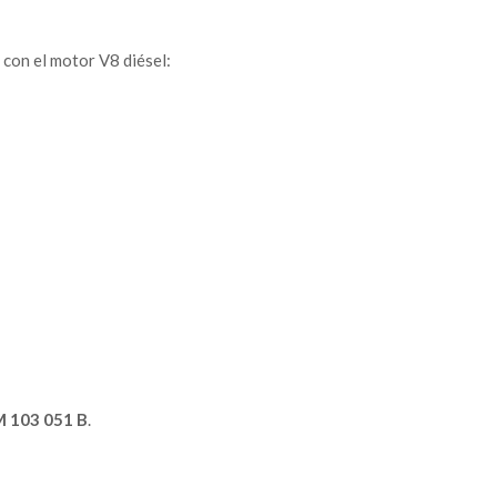
 con el motor V8 diésel:
 103 051 B
.