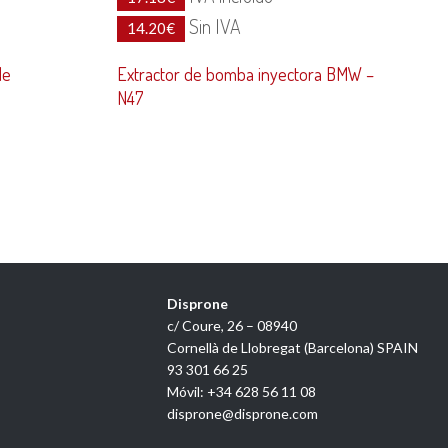
Sin IVA
14.20
€
de
Extractor de bomba inyectora BMW –
N47
Disprone
c/ Coure, 26 – 08940
Cornellà de Llobregat (Barcelona) SPAIN
93 301 66 25
Móvil: +34 628 56 11 08
disprone@disprone.com