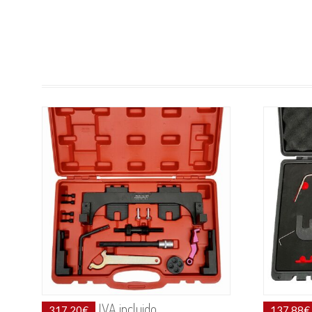
IVA incluido
317.20
€
137.88
€