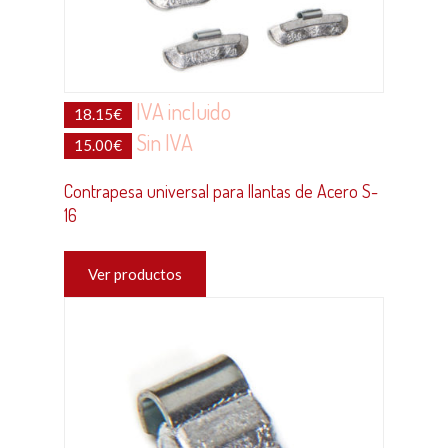
IVA incluido
18.15
€
Sin IVA
15.00
€
Contrapesa universal para llantas de Acero S-
16
Ver productos