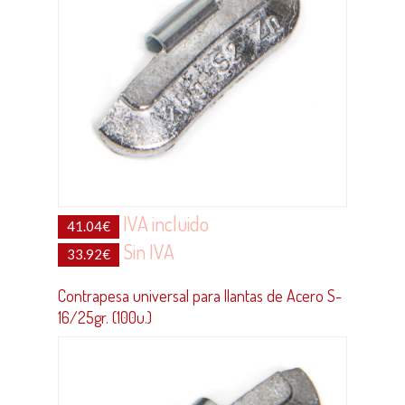
IVA incluido
41.04
€
Sin IVA
33.92
€
Contrapesa universal para llantas de Acero S-
16/25gr. (100u.)