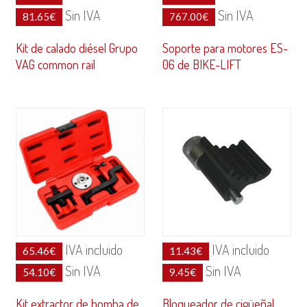
Sin IVA
Sin IVA
81.65
€
767.00
€
Kit de calado diésel Grupo
Soporte para motores ES-
VAG common rail
06 de BIKE-LIFT
IVA incluido
IVA incluido
65.46
€
11.43
€
Sin IVA
Sin IVA
54.10
€
9.45
€
Kit extractor de bomba de
Bloqueador de cigüeñal