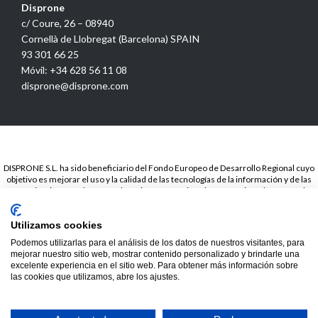
Disprone
c/ Coure, 26 – 08940
Cornellà de Llobregat (Barcelona) SPAIN
93 301 66 25
Móvil: +34 628 56 11 08
disprone@disprone.com
DISPRONE S.L. ha sido beneficiario del Fondo Europeo de Desarrollo Regional cuyo
objetivo es mejorar el uso y la calidad de las tecnologías de la información y de las
comunicaciones y el acceso a las mismas y gracias a la Presencia web a través de
página propia.. Esta acción ha tenido lugar en el periodo de TICCámaras 2018. Para
ello ha contado con el apoyo del programa TICCámaras de la Cámara de Barcelona.
Utilizamos cookies
© 2020
Disprone ©
Podemos utilizarlas para el análisis de los datos de nuestros visitantes, para
mejorar nuestro sitio web, mostrar contenido personalizado y brindarle una
excelente experiencia en el sitio web. Para obtener más información sobre
las cookies que utilizamos, abre los ajustes.
Hide chaty