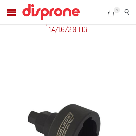
0


Extractor de polea de bomba diésel – VAG
1.4/1.6/2.0 TDi