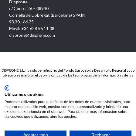
Disprone
c/ Coure, 26 – 08940
Cornellà de Llobregat (Barcelona) SPAIN
93 301 66 25
Móvil: +34 628 56 11 08
disprone@disprone.com
DISPRONE S.L. ha sido beneficiario del Fondo Europeo de Desarrollo Regional cuyo
objetivo es mejorar el uso y la calidad de las tecnologías de la información y de las
comunicaciones y el acceso a las mismas y gracias a la Presencia web a través de
página propia.. Esta acción ha tenido lugar en el periodo de TICCámaras 2018. Para
ello ha contado con el apoyo del programa TICCámaras de la Cámara de Barcelona.
Utilizamos cookies
© 2020
Disprone ©
Podemos utilizarlas para el análisis de los datos de nuestros visitantes, para
mejorar nuestro sitio web, mostrar contenido personalizado y brindarle una
excelente experiencia en el sitio web. Para obtener más información sobre
las cookies que utilizamos, abre los ajustes.
Hide chaty
Aceptar todo
Rechazar