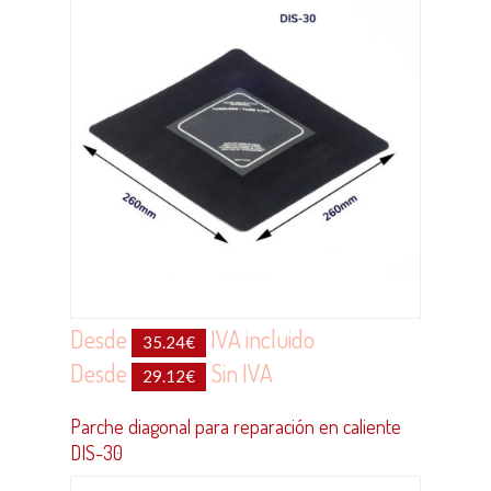
Desde
IVA incluido
35.24
€
Desde
Sin IVA
29.12
€
Parche diagonal para reparación en caliente
DIS-30