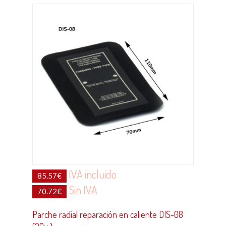
IVA incluido
85.57
€
Sin IVA
70.72
€
Parche radial reparación en caliente DIS-08