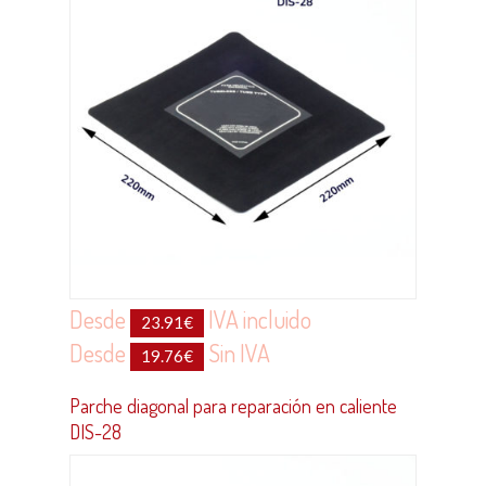
Desde
IVA incluido
23.91
€
Desde
Sin IVA
19.76
€
Parche diagonal para reparación en caliente
DIS-28