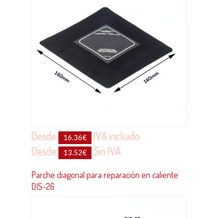
Desde
IVA incluido
16.36
€
Desde
Sin IVA
13.52
€
Parche diagonal para reparación en caliente
DIS-26