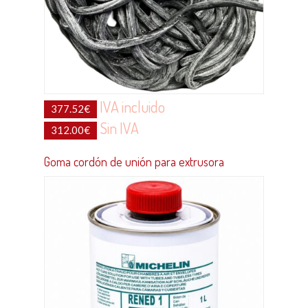
IVA incluido
377.52
€
Sin IVA
312.00
€
Goma cordón de unión para extrusora