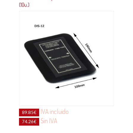
(10u.)
IVA incluido
89.85
€
Sin IVA
74.26
€