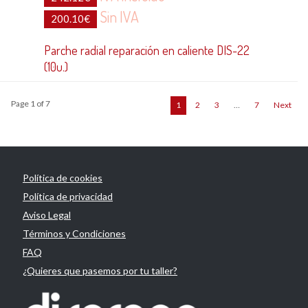
Sin IVA
200.10
€
Parche radial reparación en caliente DIS-22
(10u.)
Page 1 of 7
1
2
3
…
7
Next
Política de cookies
Política de privacidad
Aviso Legal
Términos y Condiciones
FAQ
¿Quieres que pasemos por tu taller?