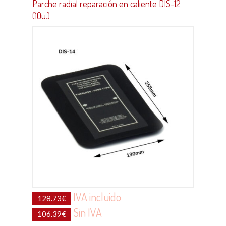
Parche radial reparación en caliente DIS-12
(10u.)
IVA incluido
128.73
€
Sin IVA
106.39
€