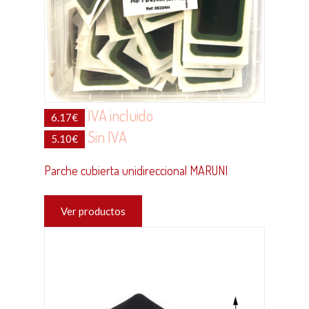
IVA incluido
6.17
€
Sin IVA
5.10
€
Parche cubierta unidireccional MARUNI
Ver productos