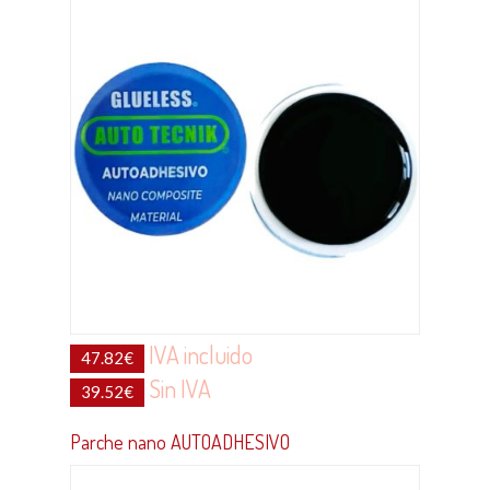
IVA incluido
47.82
€
Sin IVA
39.52
€
Parche nano AUTOADHESIVO