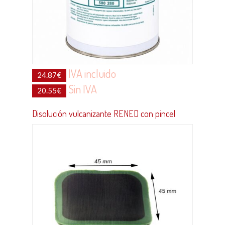
IVA incluido
24.87
€
Sin IVA
20.55
€
Disolución vulcanizante RENED con pincel