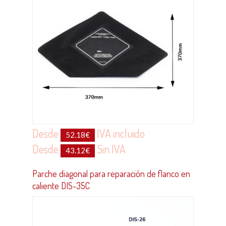
Desde
IVA incluido
52.18
€
Desde
Sin IVA
43.12
€
Parche diagonal para reparación de flanco en
caliente DIS-35C