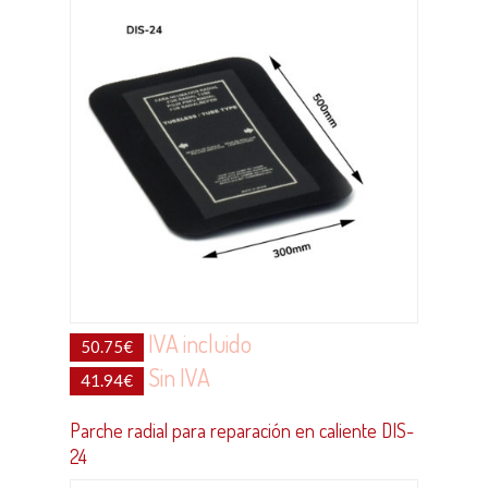
IVA incluido
50.75
€
Sin IVA
41.94
€
Parche radial para reparación en caliente DIS-
24