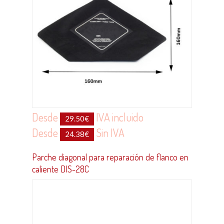
Desde
IVA incluido
29.50
€
Desde
Sin IVA
24.38
€
Parche diagonal para reparación de flanco en
caliente DIS-28C