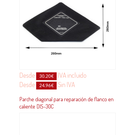
Desde
IVA incluido
30.20
€
Desde
Sin IVA
24.96
€
Parche diagonal para reparación de flanco en
caliente DIS-30C