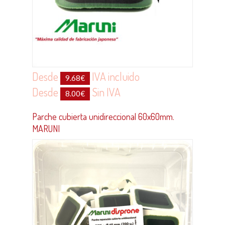
Desde
IVA incluido
9.68
€
Desde
Sin IVA
8.00
€
Parche cubierta unidireccional 60x60mm.
MARUNI