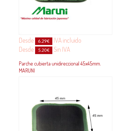
Desde
IVA incluido
6.29
€
Desde
Sin IVA
5.20
€
Parche cubierta unidireccional 45x45mm.
MARUNI