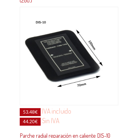
(20u.)
IVA incluido
53.48
€
Sin IVA
44.20
€
Parche radial reparación en caliente DIS-10