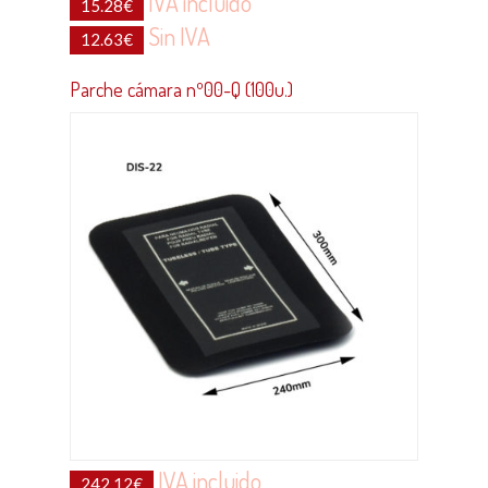
IVA incluido
15.28
€
Sin IVA
12.63
€
Parche cámara nº00-Q (100u.)
IVA incluido
242.12
€