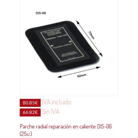
IVA incluido
80.85
€
Sin IVA
66.82
€
Parche radial reparación en caliente DIS-06
(25u.)