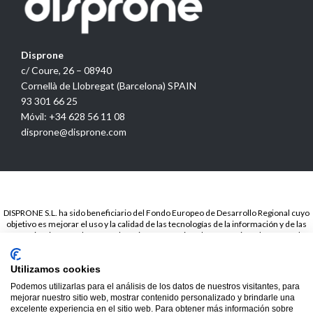
Disprone
c/ Coure, 26 – 08940
Cornellà de Llobregat (Barcelona) SPAIN
93 301 66 25
Móvil: +34 628 56 11 08
disprone@disprone.com
DISPRONE S.L. ha sido beneficiario del Fondo Europeo de Desarrollo Regional cuyo
objetivo es mejorar el uso y la calidad de las tecnologías de la información y de las
comunicaciones y el acceso a las mismas y gracias a la Presencia web a través de
página propia.. Esta acción ha tenido lugar en el periodo de TICCámaras 2018. Para
ello ha contado con el apoyo del programa TICCámaras de la Cámara de Barcelona.
Utilizamos cookies
© 2020
Disprone ©
Podemos utilizarlas para el análisis de los datos de nuestros visitantes, para
mejorar nuestro sitio web, mostrar contenido personalizado y brindarle una
excelente experiencia en el sitio web. Para obtener más información sobre