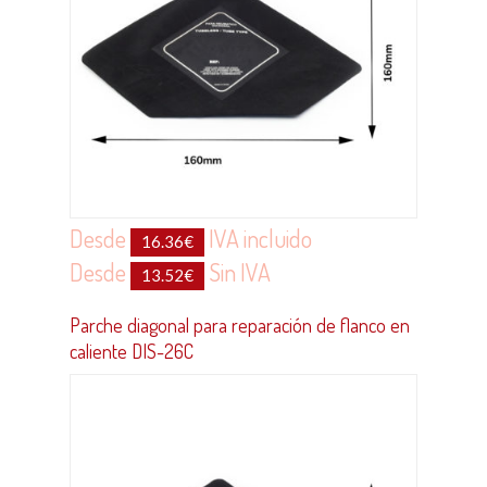
Desde
IVA incluido
16.36
€
Desde
Sin IVA
13.52
€
Parche diagonal para reparación de flanco en
caliente DIS-26C