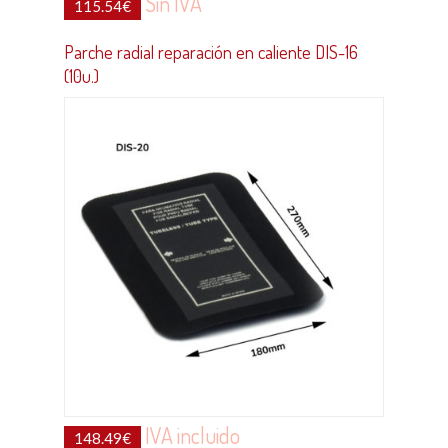
Sin IVA
115.54
€
Parche radial reparación en caliente DIS-16
(10u.)
IVA incluido
148.49
€