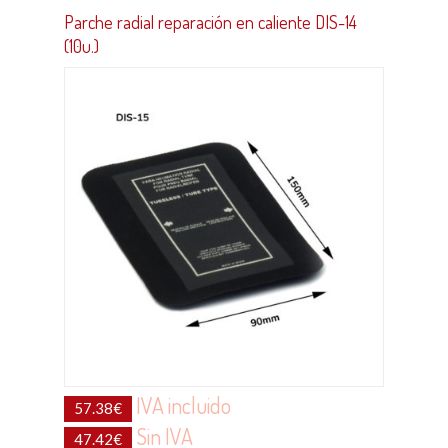
Parche radial reparación en caliente DIS-14
(10u.)
IVA incluido
57.38
€
Sin IVA
47.42
€