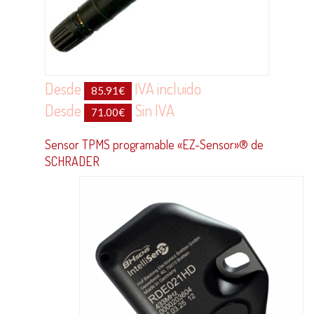
Desde
IVA incluido
85.91
€
Desde
Sin IVA
71.00
€
Sensor TPMS programable «EZ-Sensor»® de
SCHRADER