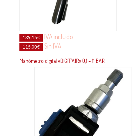
IVA incluido
139.15
€
Sin IVA
115.00
€
Manómetro digital «DIGIT’AIR» 0,1 – 11 BAR