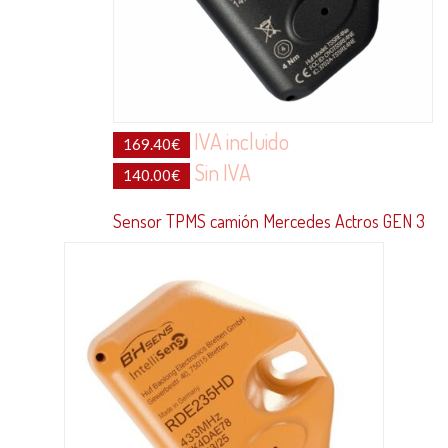
IVA incluido
169.40
€
Sin IVA
140.00
€
Sensor TPMS camión Mercedes Actros GEN 3