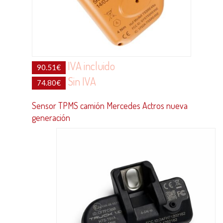
IVA incluido
90.51
€
Sin IVA
74.80
€
Sensor TPMS camión Mercedes Actros nueva
generación