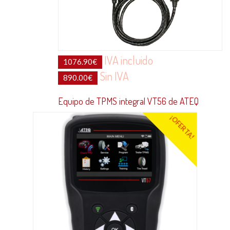
IVA incluido
1076.90
€
Sin IVA
890.00
€
Equipo de TPMS integral VT56 de ATEQ
¡OFERTA!