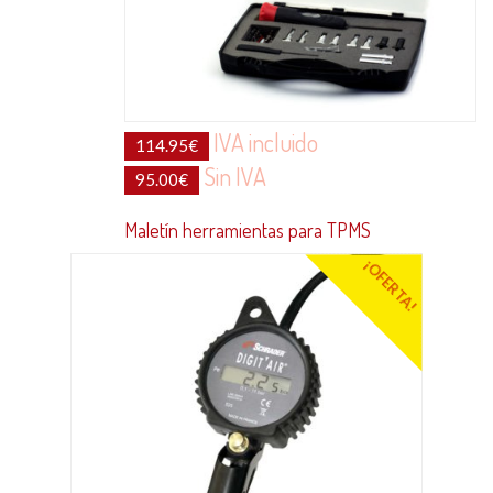
IVA incluido
114.95
€
Sin IVA
95.00
€
Maletín herramientas para TPMS
¡OFERTA!