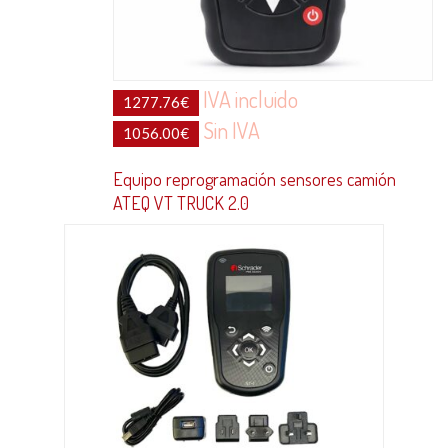
IVA incluido
1277.76
€
Sin IVA
1056.00
€
Equipo reprogramación sensores camión
ATEQ VT TRUCK 2.0