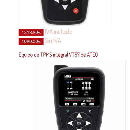
IVA incluido
1318.90
€
Sin IVA
1090.00
€
Equipo de TPMS integral VT57 de ATEQ