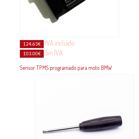
IVA incluido
124.63
€
Sin IVA
103.00
€
Sensor TPMS programado para moto BMW