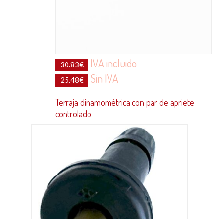
IVA incluido
30.83
€
Sin IVA
25.48
€
Terraja dinamométrica con par de apriete
controlado