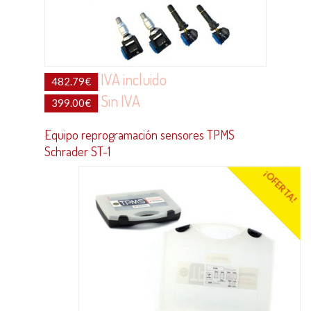
IVA incluido
482.79
€
Sin IVA
399.00
€
Equipo reprogramación sensores TPMS
Schrader ST-1
¡OFERTA!