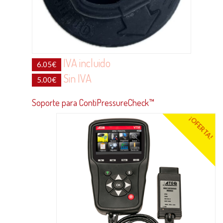
IVA incluido
6.05
€
Sin IVA
5.00
€
Soporte para ContiPressureCheck™
¡OFERTA!