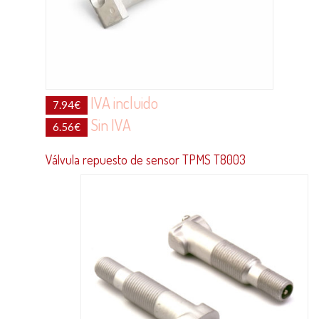
IVA incluido
7.94
€
Sin IVA
6.56
€
Válvula repuesto de sensor TPMS T8003