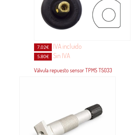
IVA incluido
7.02
€
Sin IVA
5.80
€
Válvula repuesto sensor TPMS T5033