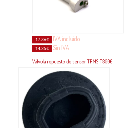
IVA incluido
17.36
€
Sin IVA
14.35
€
Válvula repuesto de sensor TPMS T8006