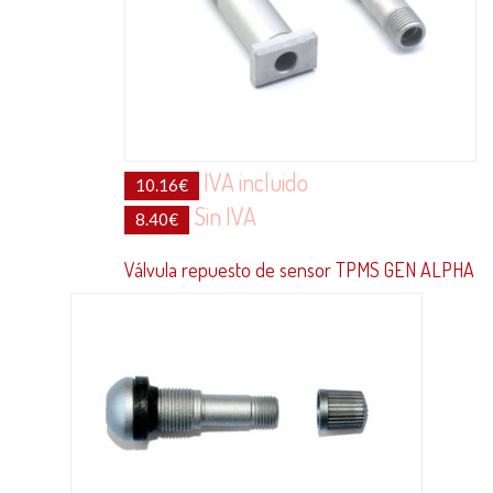
IVA incluido
10.16
€
Sin IVA
8.40
€
Válvula repuesto de sensor TPMS GEN ALPHA