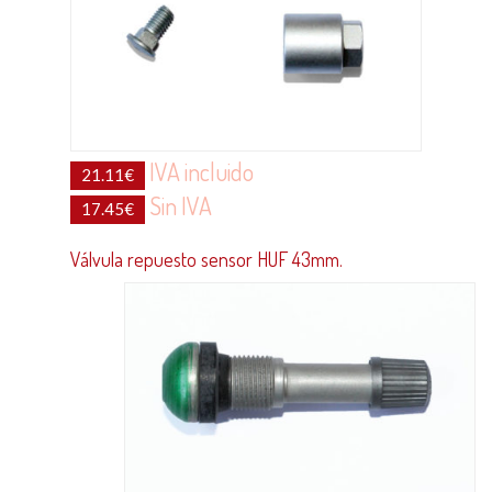
IVA incluido
21.11
€
Sin IVA
17.45
€
Válvula repuesto sensor HUF 43mm.