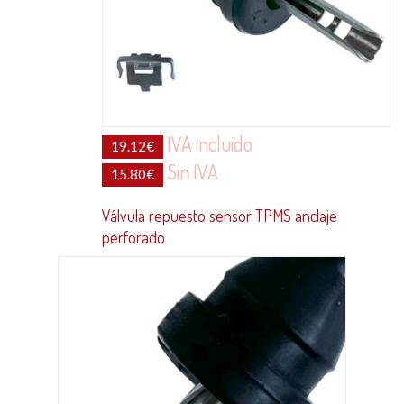
IVA incluido
19.12
€
Sin IVA
15.80
€
Válvula repuesto sensor TPMS anclaje
perforado