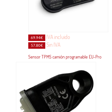
IVA incluido
69.94
€
Sin IVA
57.80
€
Sensor TPMS camión programable EU-Pro