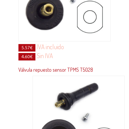
IVA incluido
5.57
€
Sin IVA
4.60
€
Válvula repuesto sensor TPMS T5028