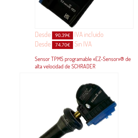
Desde
IVA incluido
90.39
€
Desde
Sin IVA
74.70
€
Sensor TPMS programable «EZ-Sensor»® de
alta velocidad de SCHRADER