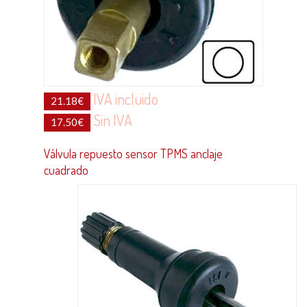
IVA incluido
21.18
€
Sin IVA
17.50
€
Válvula repuesto sensor TPMS anclaje
cuadrado