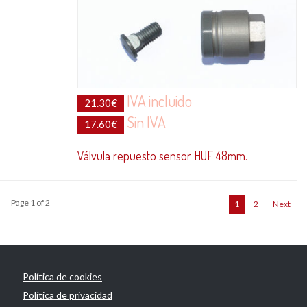
IVA incluido
21.30
€
Sin IVA
17.60
€
Válvula repuesto sensor HUF 48mm.
Page 1 of 2
1
2
Next
Política de cookies
Política de privacidad