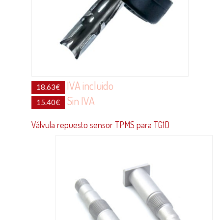
IVA incluido
18.63
€
Sin IVA
15.40
€
Válvula repuesto sensor TPMS para TG1D