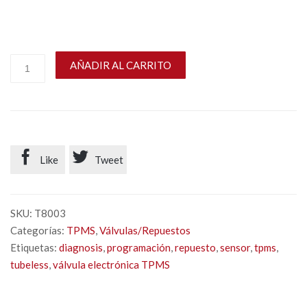
AÑADIR AL CARRITO


Like
Tweet
SKU:
T8003
Categorías:
TPMS
,
Válvulas/Repuestos
Etiquetas:
diagnosis
,
programación
,
repuesto
,
sensor
,
tpms
,
tubeless
,
válvula electrónica TPMS