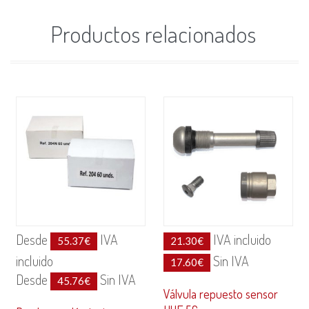
Productos relacionados
Desde
IVA
IVA incluido
55.37
€
21.30
€
incluido
Sin IVA
17.60
€
Desde
Sin IVA
45.76
€
Válvula repuesto sensor