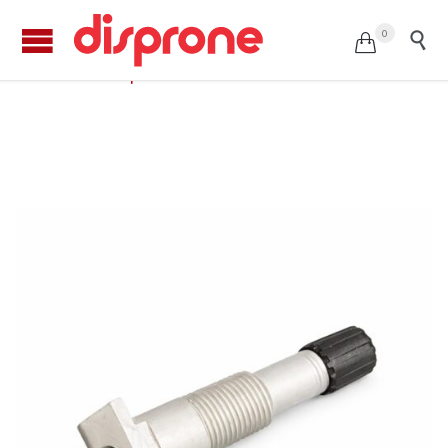
0


Válvula repuesto de sensor TPMS T8003