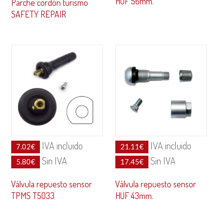
HUF 56mm.
Parche cordón turismo
SAFETY REPAIR
IVA incluido
IVA incluido
7.02
€
21.11
€
Sin IVA
Sin IVA
5.80
€
17.45
€
Válvula repuesto sensor
Válvula repuesto sensor
TPMS T5033
HUF 43mm.