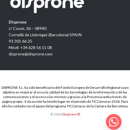
Disprone
c/ Coure, 26 – 08940
Cornellà de Llobregat (Barcelona) SPAIN
93 301 66 25
Móvil: +34 628 56 11 08
disprone@disprone.com
DISPRONE S.L. ha sido beneficiario del Fondo Europeo de Desarrollo Regional cuyo
objetivo es mejorar el uso y la calidad de las tecnologías de la información y de las
comunicaciones y el acceso a las mismas y gracias a la Presencia web a través de
página propia.. Esta acción ha tenido lugar en el periodo de TICCámaras 2018. Para
ello ha contado con el apoyo del programa TICCámaras de la Cámara de Barcelona.
© 2020
Disprone ©