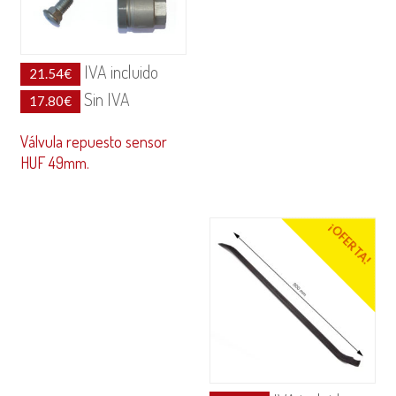
IVA incluido
21.54
€
Sin IVA
17.80
€
Válvula repuesto sensor
HUF 49mm.
¡OFERTA!