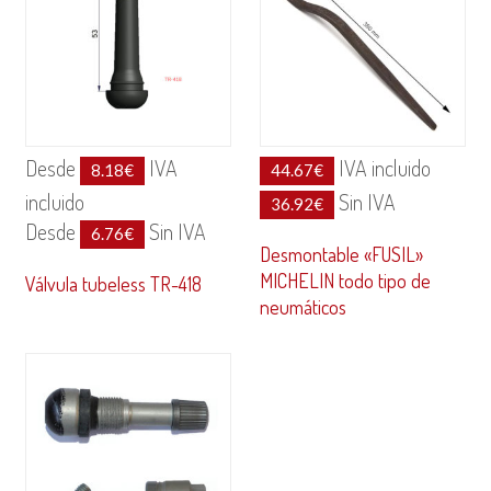
Desde
IVA
IVA incluido
8.18
€
44.67
€
incluido
Sin IVA
36.92
€
Desde
Sin IVA
6.76
€
Desmontable «FUSIL»
MICHELIN todo tipo de
Válvula tubeless TR-418
neumáticos