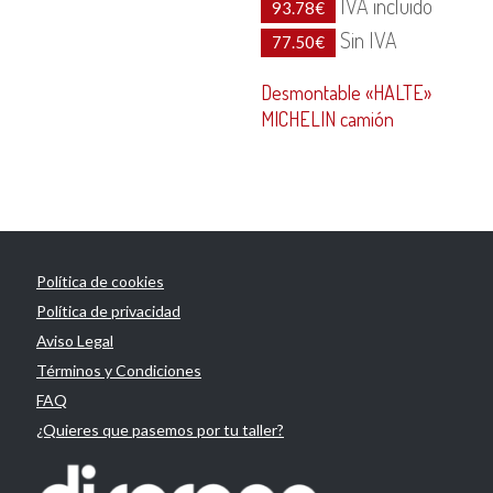
IVA incluido
93.78
€
Sin IVA
77.50
€
Desmontable «HALTE»
MICHELIN camión
Política de cookies
Política de privacidad
Aviso Legal
Términos y Condiciones
FAQ
¿Quieres que pasemos por tu taller?