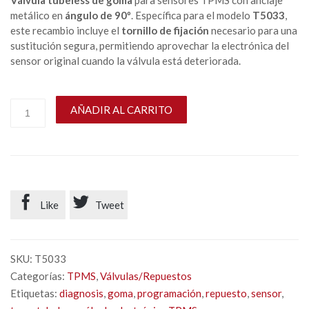
Válvula tubeless de goma
para sensores TPMS con anclaje
metálico en
ángulo de 90º
.
Específica para el modelo
T5033
,
este recambio incluye el
tornillo de fijación
necesario para una
sustitución segura, permitiendo aprovechar la electrónica del
sensor original cuando la válvula está deteriorada.
AÑADIR AL CARRITO


Like
Tweet
SKU:
T5033
Categorías:
TPMS
,
Válvulas/Repuestos
Etiquetas:
diagnosis
,
goma
,
programación
,
repuesto
,
sensor
,