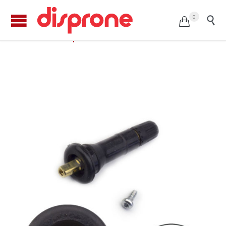
0


Válvula repuesto sensor TPMS T5033