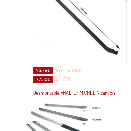
IVA incluido
93.78
€
Sin IVA
77.50
€
Desmontable «HALTE» MICHELIN camión