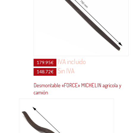
IVA incluido
179.95
€
Sin IVA
148.72
€
Desmontable «FORCE» MICHELIN agrícola y
camión