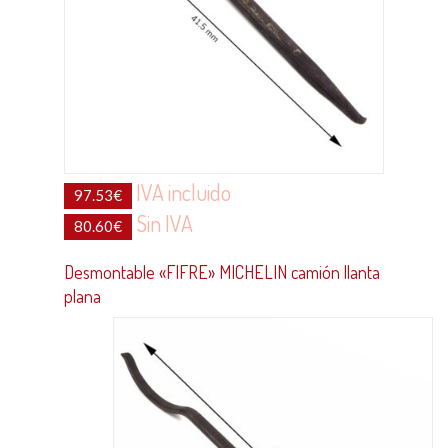
IVA incluido
97.53
€
Sin IVA
80.60
€
Desmontable «FIFRE» MICHELIN camión llanta
plana