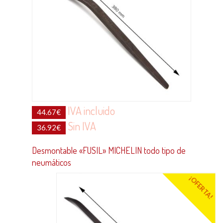
IVA incluido
44.67
€
Sin IVA
36.92
€
Desmontable «FUSIL» MICHELIN todo tipo de
neumáticos
¡OFERTA!