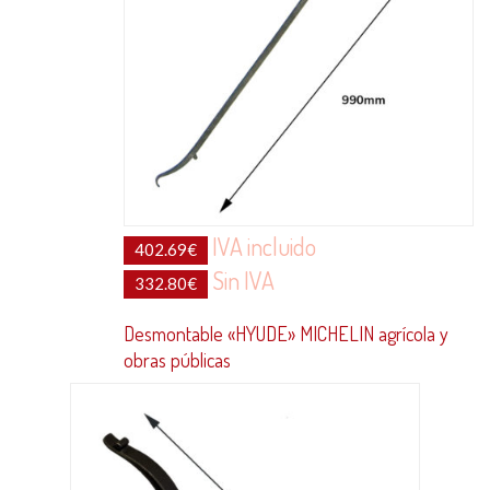
IVA incluido
402.69
€
Sin IVA
332.80
€
Desmontable «HYUDE» MICHELIN agrícola y
obras públicas