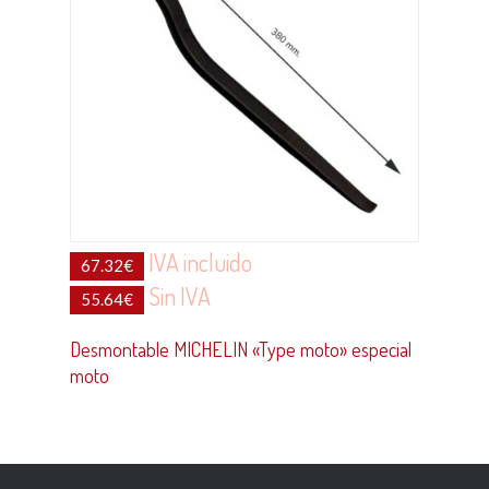
IVA incluido
67.32
€
Sin IVA
55.64
€
Desmontable MICHELIN «Type moto» especial
moto