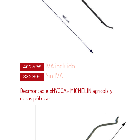
IVA incluido
402.69
€
Sin IVA
332.80
€
Desmontable «HYOCA» MICHELIN agrícola y
obras públicas