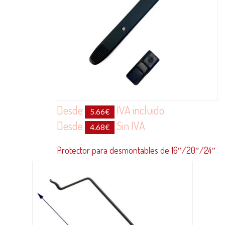
Desde
IVA incluido
5.66
€
Desde
Sin IVA
4.68
€
Protector para desmontables de 16″/20″/24″