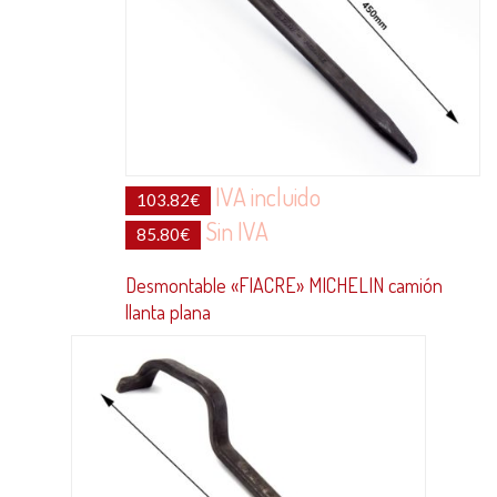
IVA incluido
103.82
€
Sin IVA
85.80
€
Desmontable «FIACRE» MICHELIN camión
llanta plana