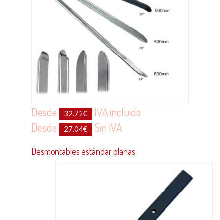
Desde
IVA incluido
32.72
€
Desde
Sin IVA
27.04
€
Desmontables estándar planas