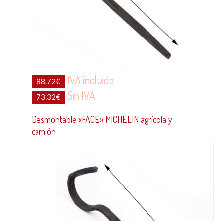
IVA incluido
88.72
€
Sin IVA
73.32
€
Desmontable «FACE» MICHELIN agrícola y
camión