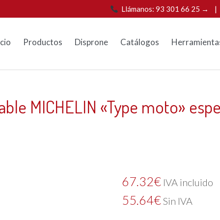
Llámanos: 93 301 66 25 →
icio
Productos
Disprone
Catálogos
Herramienta
ble MICHELIN «Type moto» espe
67.32
€
IVA incluido
55.64
€
Sin IVA