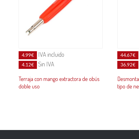
IVA incluido
4.99
€
44.67
€
Sin IVA
4.12
€
36.92
€
Terraja con mango extractora de obús
Desmontab
doble uso
tipo de n