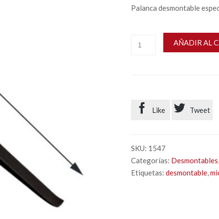
Palanca desmontable espec
AÑADIR AL 


Like
Tweet
SKU:
1547
Categorías:
Desmontables
Etiquetas:
desmontable
,
mi