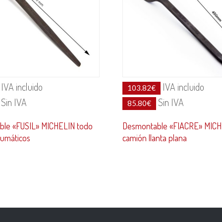
IVA incluido
IVA incluido
103.82
€
Sin IVA
Sin IVA
85.80
€
le «FUSIL» MICHELIN todo
Desmontable «FIACRE» MIC
eumáticos
camión llanta plana