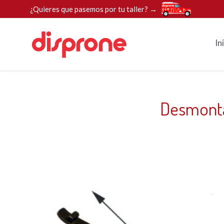
¿Quieres que pasemos por tu taller? →
In
Desmonta