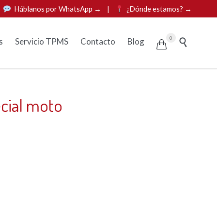
|
Háblanos por WhatsApp →
|
¿Dónde estamos? →
Skip
0
s
Servicio TPMS
Contacto
Blog


to
content
cial moto