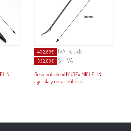
IVA incluido
402.69
€
Sin IVA
332.80
€
HELIN
Desmontable «HYUDE» MICHELIN
agrícola y obras públicas