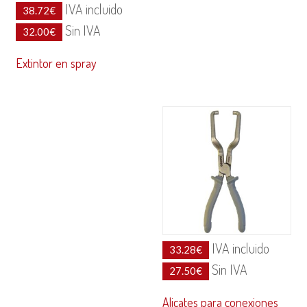
IVA incluido
38.72
€
Sin IVA
32.00
€
Extintor en spray
IVA incluido
33.28
€
Sin IVA
27.50
€
Alicates para conexiones