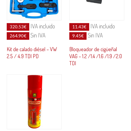
IVA incluido
IVA incluido
320.53
€
11.43
€
Sin IVA
Sin IVA
264.90
€
9.45
€
Kit de calado diésel – VW
Bloqueador de cigüeñal
2.5 / 4.9 TDI PD
VAG – 1.2 /1.4 /1.6 /1.9 /2.0
TDI