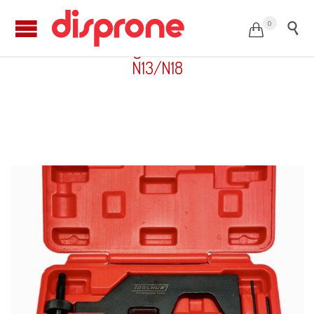
0


Kit de calado gasolina BMW-MINI –
N13/N18