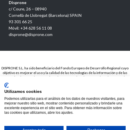
Disprone
c/ Coure, 26 – 08940
Cornellà de Llobregat (Barcelona) SPAIN
93 301 66 25
Móvil: +34 628 56 11 08
disprone@disprone.com
DISPRONE S.L. ha sido beneficiario del Fondo Europeo de Desarrollo Regional cuyo
objetivo es mejorar el uso y la calidad de las tecnologías de la información y de las
comunicaciones y el acceso a las mismas y gracias a la Presencia web a través de
página propia.. Esta acción ha tenido lugar en el periodo de TICCámaras 2018. Para
ello ha contado con el apoyo del programa TICCámaras de la Cámara de Barcelona.
Utilizamos cookies
© 2020
Disprone ©
Podemos utilizarlas para el análisis de los datos de nuestros visitantes, para
mejorar nuestro sitio web, mostrar contenido personalizado y brindarle una
excelente experiencia en el sitio web. Para obtener más información sobre
las cookies que utilizamos, abre los ajustes.
Hide chaty