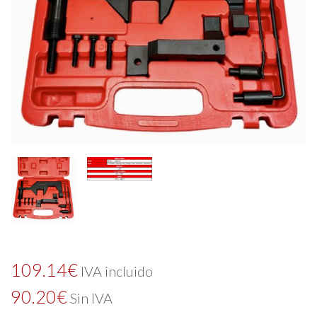
109.14
€
IVA incluido
90.20
€
Sin IVA