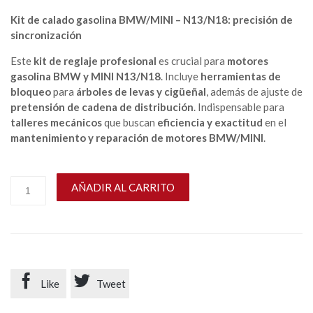
Kit de calado gasolina BMW/MINI – N13/N18: precisión de
sincronización
Este
kit de reglaje profesional
es crucial para
motores
gasolina BMW y MINI N13/N18
. Incluye
herramientas de
bloqueo
para
árboles de levas y cigüeñal
, además de ajuste de
pretensión de cadena de distribución
. Indispensable para
talleres mecánicos
que buscan
eficiencia y exactitud
en el
mantenimiento y reparación de motores BMW/MINI
.
AÑADIR AL CARRITO


Like
Tweet