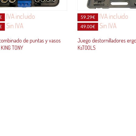
IVA incluido
IVA incluido
€
59.29
€
Sin IVA
Sin IVA
€
49.00
€
combinado de puntas y vasos
Juego destornilladores erg
″ KING TONY
KsTOOLS