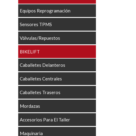
Equipos Reprogramación
Sensores TPMS
Válvulas/Repuestos
BIKELIFT
Caballetes Delanteros
Caballetes Centrales
Caballetes Traseros
Mordazas
Accesorios Para El Taller
Maquinaria