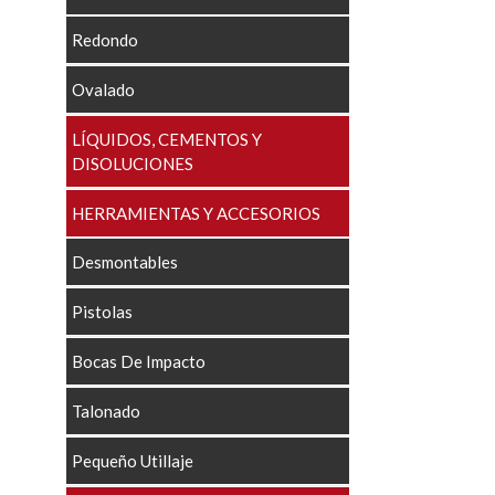
Redondo
Ovalado
LÍQUIDOS, CEMENTOS Y
DISOLUCIONES
HERRAMIENTAS Y ACCESORIOS
Desmontables
Pistolas
Bocas De Impacto
Talonado
Pequeño Utillaje