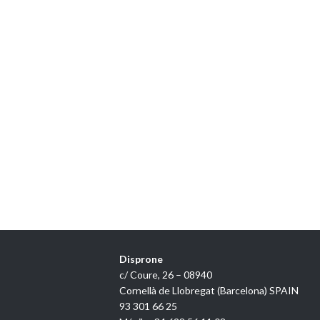
Disprone
c/ Coure, 26 – 08940
Cornellà de Llobregat (Barcelona) SPAIN
93 301 66 25