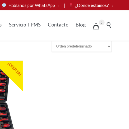
|
Háblanos por WhatsApp →
|
¿Dónde estamos? →
Skip
0
s
Servicio TPMS
Contacto
Blog


to
content
¡OFERTA!