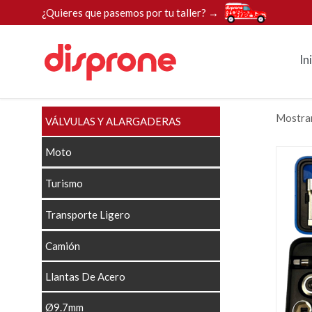
¿Quieres que pasemos por tu taller? →
In
Mostran
VÁLVULAS Y ALARGADERAS
Moto
Turismo
Transporte Ligero
Camión
Llantas De Acero
Ø9.7mm