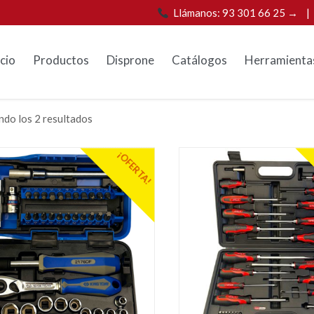
Llámanos: 93 301 66 25 →
icio
Productos
Disprone
Catálogos
Herramienta
do los 2 resultados
¡OFERTA!