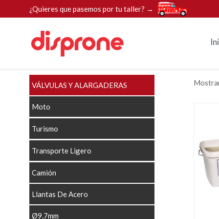
¿Quieres que pasemos por tu taller? →
In
Mostran
VÁLVULAS Y ALARGADERAS
Moto
Turismo
Transporte Ligero
Camión
Llantas De Acero
Ø9.7mm