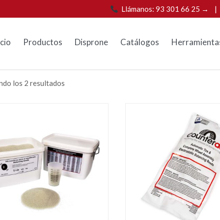
Llámanos: 93 301 66 25 →
icio
Productos
Disprone
Catálogos
Herramienta
do los 2 resultados