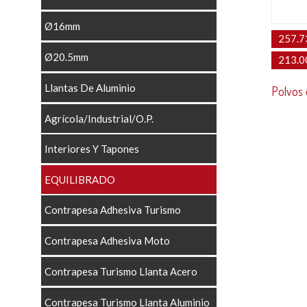
Ø16mm
257.7
Ø20.5mm
213.0
Llantas De Aluminio
Polvos 
Agrícola/Industrial/O.P.
Interiores Y Tapones
EQUILIBRADO
Contrapesa Adhesiva Turismo
Contrapesa Adhesiva Moto
Contrapesa Turismo Llanta Acero
Contrapesa Turismo Llanta Aluminio