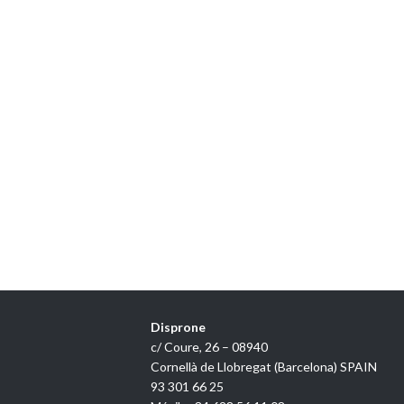
Disprone
c/ Coure, 26 – 08940
Cornellà de Llobregat (Barcelona) SPAIN
93 301 66 25