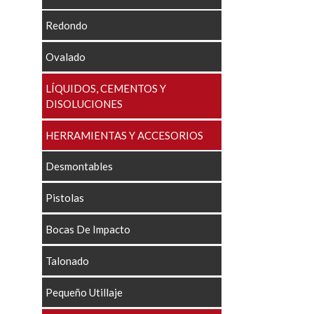
Redondo
Ovalado
LÍQUIDOS, CEMENTOS Y
DISOLUCIONES
HERRAMIENTAS Y ACCESORIOS
Desmontables
Pistolas
Bocas De Impacto
Talonado
Pequeño Utillaje