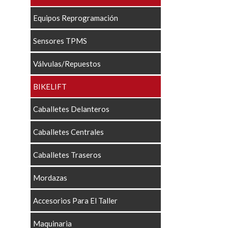
Equipos Reprogramación
Sensores TPMS
Válvulas/Repuestos
BIKELIFT
Caballetes Delanteros
Caballetes Centrales
Caballetes Traseros
Mordazas
Accesorios Para El Taller
Maquinaria