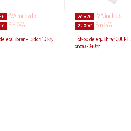
IVA incluido
IVA incluido
3
€
26.62
€
Sin IVA
Sin IVA
0
€
22.00
€
de equilibrar – Bidón 10 kg.
Polvos de equilibrar COUNT
onzas-340gr