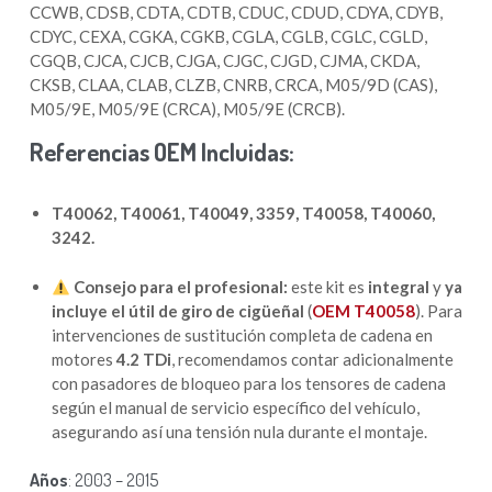
CCWB, CDSB, CDTA, CDTB, CDUC, CDUD, CDYA, CDYB,
CDYC, CEXA, CGKA, CGKB, CGLA, CGLB, CGLC, CGLD,
CGQB, CJCA, CJCB, CJGA, CJGC, CJGD, CJMA, CKDA,
CKSB, CLAA, CLAB, CLZB, CNRB, CRCA, M05/9D (CAS),
M05/9E, M05/9E (CRCA), M05/9E (CRCB).
Referencias OEM Incluidas:
T40062, T40061, T40049, 3359, T40058, T40060,
3242.
Consejo para el profesional:
este kit es
integral
y
ya
incluye el útil de giro de cigüeñal
(
OEM T40058
). Para
intervenciones de sustitución completa de cadena en
motores
4.2 TDi
, recomendamos contar adicionalmente
con pasadores de bloqueo para los tensores de cadena
según el manual de servicio específico del vehículo,
asegurando así una tensión nula durante el montaje.
Años
: 2003 – 2015