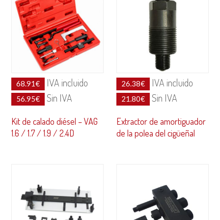
IVA incluido
IVA incluido
68.91
€
26.38
€
Sin IVA
Sin IVA
56.95
€
21.80
€
Kit de calado diésel – VAG
Extractor de amortiguador
1.6 / 1.7 / 1.9 / 2.4D
de la polea del cigüeñal