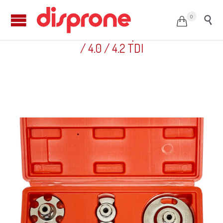
0


Kit de calado diésel – Grupo VAG 2.7 / 3.0
/ 4.0 / 4.2 TDI