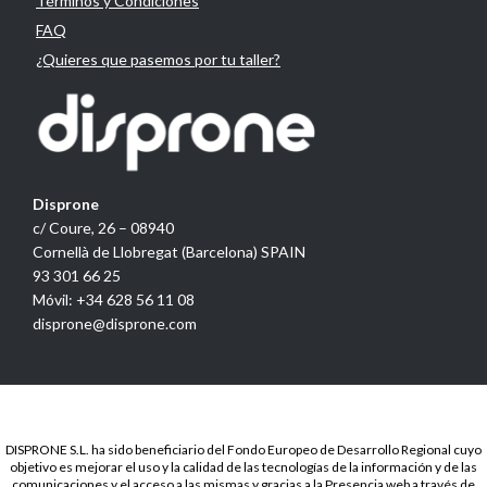
Términos y Condiciones
FAQ
¿Quieres que pasemos por tu taller?
Disprone
c/ Coure, 26 – 08940
Cornellà de Llobregat (Barcelona) SPAIN
93 301 66 25
Móvil: +34 628 56 11 08
disprone@disprone.com
DISPRONE S.L. ha sido beneficiario del Fondo Europeo de Desarrollo Regional cuyo
objetivo es mejorar el uso y la calidad de las tecnologías de la información y de las
comunicaciones y el acceso a las mismas y gracias a la Presencia web a través de