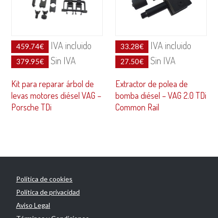
IVA incluido
IVA incluido
459.74
€
33.28
€
Sin IVA
Sin IVA
379.95
€
27.50
€
Kit para reparar árbol de
Extractor de polea de
levas motores diésel VAG –
bomba diésel – VAG 2.0 TDi
Porsche TDi
Common Rail
Política de cookies
Política de privacidad
Aviso Legal