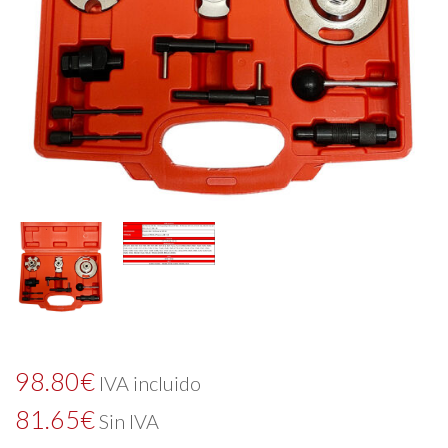
98.80
€
IVA incluido
81.65
€
Sin IVA