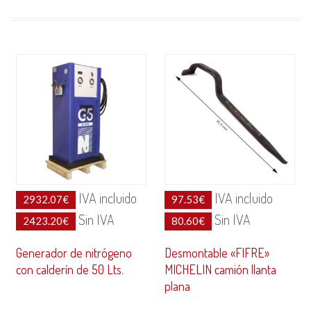
IVA incluido
IVA incluido
2932.07
€
97.53
€
Sin IVA
Sin IVA
2423.20
€
80.60
€
Generador de nitrógeno
Desmontable «FIFRE»
con calderín de 50 Lts.
MICHELIN camión llanta
plana