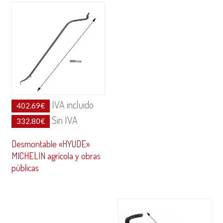
IVA incluido
402.69
€
Sin IVA
332.80
€
Desmontable «HYUDE»
MICHELIN agrícola y obras
públicas