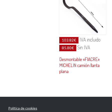
IVA incluido
103.82
€
Sin IVA
85.80
€
Desmontable «FIACRE»
MICHELIN camión llanta
plana
Política de cookies