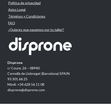
Política de privacidad
Aviso Legal
Términos y Condiciones
FAQ
¿Quieres que pasemos por tu taller?
Disprone
c/ Coure, 26 – 08940
Cornellà de Llobregat (Barcelona) SPAIN
93 301 66 25
Móvil: +34 628 56 11 08
disprone@disprone.com