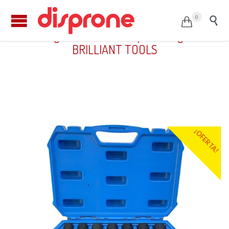
0


Juego de bocas de impacto largas
BRILLIANT TOOLS
¡OFERTA!