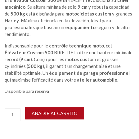
El
Elevador Custom 500
de BIKE-LIFT revoluciona su
taller
mecánico
. Su altura mínima de solo
9 cm
y robusta capacidad
de
500 kg
está diseñada para
motocicletas custom
y grandes
Harley
. Máxima eficiencia en la elevación, ideal para
profesionales
que buscan un
equipamiento
seguro y de alto
rendimiento.
Indispensable pour le
contrôle technique moto
, cet
Élévateur Custom 500
BIKE-LIFT offre une hauteur minimale
record (
9 cm
). Conçu pour les
motos custom
et grosses
cylindrées (
500 kg
), il garantit un chargement aisé et une
stabilité optimale. Un
équipement de garage professionnel
qui maximise l’efficacité dans votre
atelier automobile
.
Disponible para reserva
AÑADIR AL CARRITO