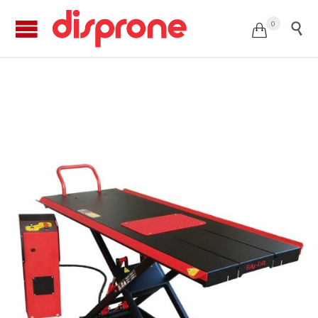
0


Elevador CUSTOM 500 de BIKE-LIFT