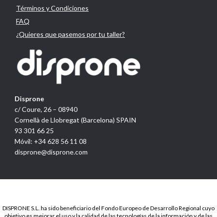
Términos y Condiciones
FAQ
¿Quieres que pasemos por tu taller?
Disprone
c/ Coure, 26 – 08940
Cornellà de Llobregat (Barcelona) SPAIN
93 301 66 25
Móvil: +34 628 56 11 08
disprone@disprone.com
DISPRONE S.L. ha sido beneficiario del Fondo Europeo de Desarrollo Regional cuyo
objetivo es mejorar el uso y la calidad de las tecnologías de la información y de las