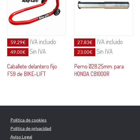
IVA incluido
IVA incluido
59.29
€
27.83
€
Sin IVA
Sin IVA
49.00
€
23.00
€
Caballete delantero fijo
Perno Ø28.25mm. para
FS9 de BIKE-LIFT
HONDA CB1000R
Política de cookies
Política de privacidad
Aviso Legal