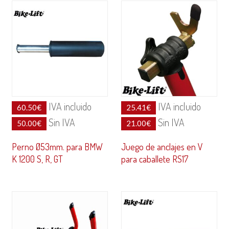
IVA incluido
IVA incluido
60.50
€
25.41
€
Sin IVA
Sin IVA
50.00
€
21.00
€
Perno Ø53mm. para BMW
Juego de anclajes en V
K 1200 S, R, GT
para caballete RS17