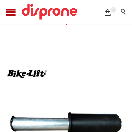
0


Perno Ø42,5mm. para MV AGUSTA