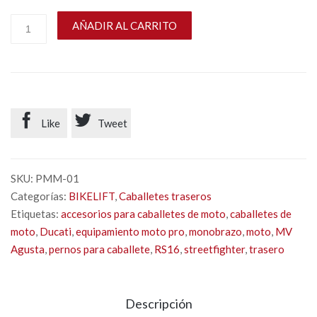
AÑADIR AL CARRITO


Like
Tweet
SKU:
PMM-01
Categorías:
BIKELIFT
,
Caballetes traseros
Etiquetas:
accesorios para caballetes de moto
,
caballetes de
moto
,
Ducati
,
equipamiento moto pro
,
monobrazo
,
moto
,
MV
Agusta
,
pernos para caballete
,
RS16
,
streetfighter
,
trasero
Descripción