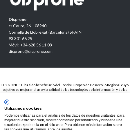
Disprone
c/ Coure, 26 – 08940
Cornellà de Llobregat (Barcelona) SPAIN
93 301 66 25
Móvil: +34 628 56 11 08
disprone@disprone.com
DISPRONE S.L. ha sido beneficiario del Fondo Europeo de Desarrollo Regional cuyo
objetivo es mejorar el uso y la calidad de las tecnologías de la información y de las
comunicaciones y el acceso a las mismas y gracias a la Presencia web a través de
página propia.. Esta acción ha tenido lugar en el periodo de TICCámaras 2018. Para
ello ha contado con el apoyo del programa TICCámaras de la Cámara de Barcelona.
Utilizamos cookies
© 2020
Disprone ©
Podemos utilizarlas para el análisis de los datos de nuestros visitantes, para
mejorar nuestro sitio web, mostrar contenido personalizado y brindarle una
excelente experiencia en el sitio web. Para obtener más información sobre
las cookies que utilizamos, abre los ajustes.