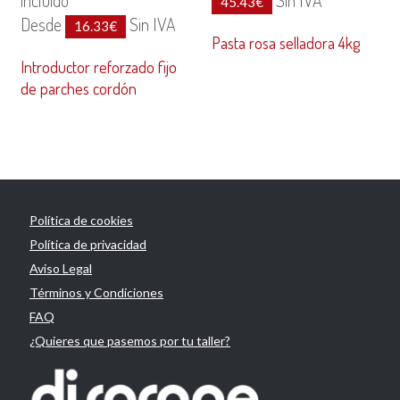
45.43
€
Desde
Sin IVA
16.33
€
Pasta rosa selladora 4kg
Introductor reforzado fijo
de parches cordón
Política de cookies
Política de privacidad
Aviso Legal
Términos y Condiciones
FAQ
¿Quieres que pasemos por tu taller?