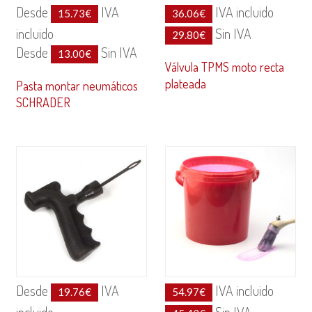
Desde
IVA
IVA incluido
15.73
€
36.06
€
incluido
Sin IVA
29.80
€
Desde
Sin IVA
13.00
€
Válvula TPMS moto recta
plateada
Pasta montar neumáticos
SCHRADER
Desde
IVA
IVA incluido
19.76
€
54.97
€
incluido
Sin IVA