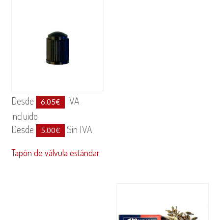
Desde
IVA
6.05
€
incluido
Desde
Sin IVA
5.00
€
Tapón de válvula estándar