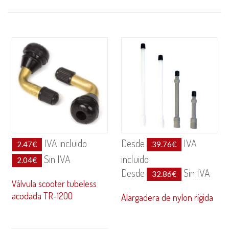
IVA incluido
Desde
IVA
2.47
€
39.76
€
Sin IVA
incluido
2.04
€
Desde
Sin IVA
32.86
€
Válvula scooter tubeless
acodada TR-1200
Alargadera de nylon rígida