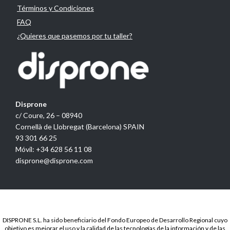
Términos y Condiciones
FAQ
¿Quieres que pasemos por tu taller?
Disprone
c/ Coure, 26 – 08940
Cornellà de Llobregat (Barcelona) SPAIN
93 301 66 25
Móvil: +34 628 56 11 08
disprone@disprone.com
DISPRONE S.L. ha sido beneficiario del Fondo Europeo de Desarrollo Regional cuyo
objetivo es mejorar el uso y la calidad de las tecnologías de la información y de las