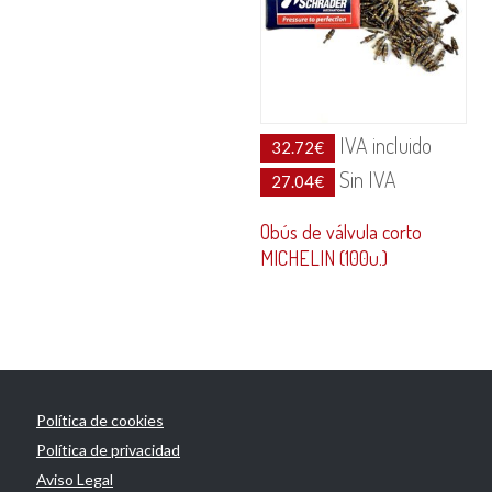
IVA incluido
32.72
€
Sin IVA
27.04
€
Obús de válvula corto
MICHELIN (100u.)
Política de cookies
Política de privacidad
Aviso Legal