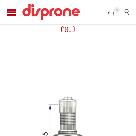
0


Válvula camión tubeless ALCOA 40MS00N
(10u.)