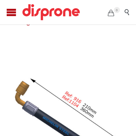
0


Alargadera flexible MICHELIN acodada