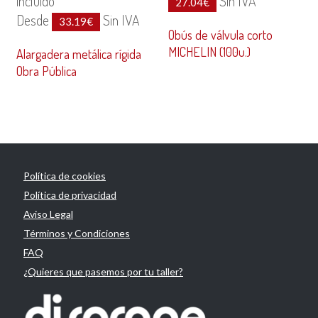
incluido
Sin IVA
27.04
€
Desde
Sin IVA
33.19
€
Obús de válvula corto
MICHELIN (100u.)
Alargadera metálica rígida
Obra Pública
Política de cookies
Política de privacidad
Aviso Legal
Términos y Condiciones
FAQ
¿Quieres que pasemos por tu taller?