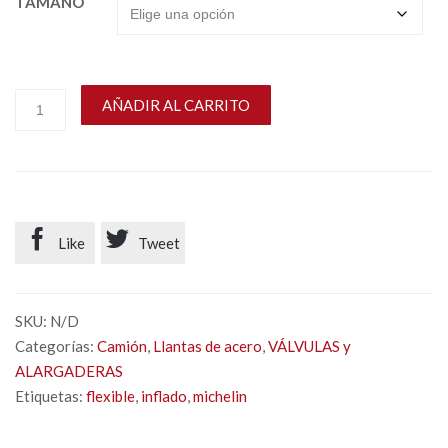
TAMAÑO
AÑADIR AL CARRITO


Like
Tweet
SKU:
N/D
Categorías:
Camión
,
Llantas de acero
,
VÁLVULAS y
ALARGADERAS
Etiquetas:
flexible
,
inflado
,
michelin