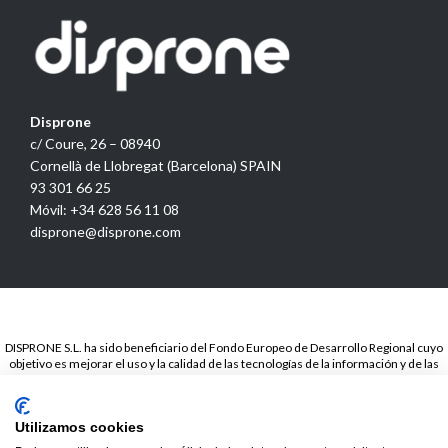
Disprone
c/ Coure, 26 – 08940
Cornellà de Llobregat (Barcelona) SPAIN
93 301 66 25
Móvil: +34 628 56 11 08
disprone@disprone.com
DISPRONE S.L. ha sido beneficiario del Fondo Europeo de Desarrollo Regional cuyo
objetivo es mejorar el uso y la calidad de las tecnologías de la información y de las
comunicaciones y el acceso a las mismas y gracias a la Presencia web a través de
página propia.. Esta acción ha tenido lugar en el periodo de TICCámaras 2018. Para
ello ha contado con el apoyo del programa TICCámaras de la Cámara de Barcelona.
Utilizamos cookies
© 2020
Disprone ©