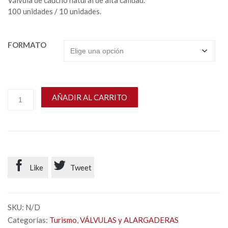
Válvula de caucho natural de alta calidad.
100 unidades / 10 unidades.
FORMATO
AÑADIR AL CARRITO


Like
Tweet
SKU:
N/D
Categorías:
Turismo
,
VÁLVULAS y ALARGADERAS