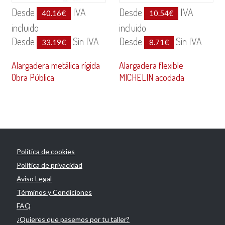
Desde
IVA
Desde
IVA
40.16
€
10.54
€
incluido
incluido
Desde
Sin IVA
Desde
Sin IVA
33.19
€
8.71
€
Alargadera metálica rígida
Alargadera flexible
Obra Pública
MICHELIN acodada
Política de cookies
Política de privacidad
Aviso Legal
Términos y Condiciones
FAQ
¿Quieres que pasemos por tu taller?