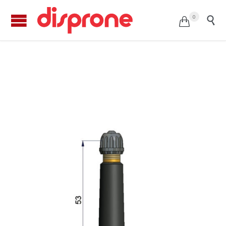
0


Válvula tubeless TR-418