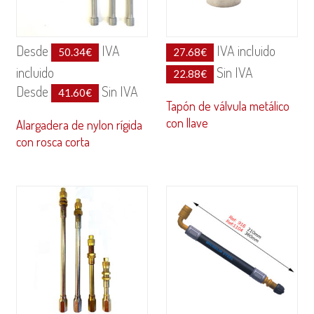
Desde
IVA
IVA incluido
50.34
€
27.68
€
incluido
Sin IVA
22.88
€
Desde
Sin IVA
41.60
€
Tapón de válvula metálico
con llave
Alargadera de nylon rígida
con rosca corta