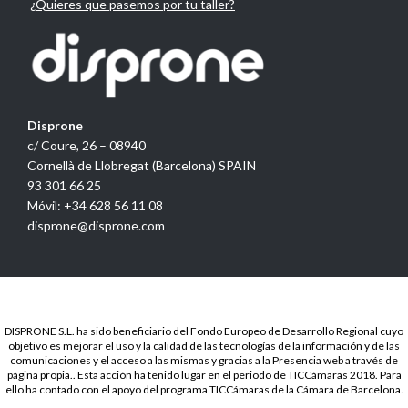
¿Quieres que pasemos por tu taller?
Disprone
c/ Coure, 26 – 08940
Cornellà de Llobregat (Barcelona) SPAIN
93 301 66 25
Móvil: +34 628 56 11 08
disprone@disprone.com
DISPRONE S.L. ha sido beneficiario del Fondo Europeo de Desarrollo Regional cuyo
objetivo es mejorar el uso y la calidad de las tecnologías de la información y de las
comunicaciones y el acceso a las mismas y gracias a la Presencia web a través de
página propia.. Esta acción ha tenido lugar en el periodo de TICCámaras 2018. Para
ello ha contado con el apoyo del programa TICCámaras de la Cámara de Barcelona.