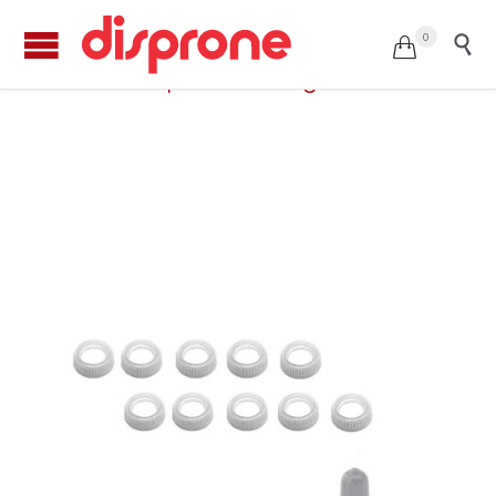
0


Arandela para válvula agrícola (10u.)