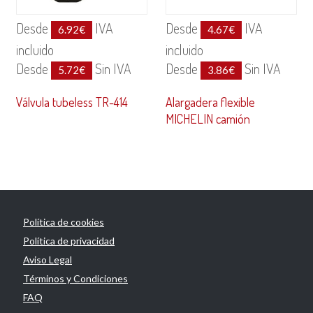
Desde
IVA
Desde
IVA
6.92
€
4.67
€
incluido
incluido
Desde
Sin IVA
Desde
Sin IVA
5.72
€
3.86
€
Válvula tubeless TR-414
Alargadera flexible
MICHELIN camión
Política de cookies
Política de privacidad
Aviso Legal
Términos y Condiciones
FAQ