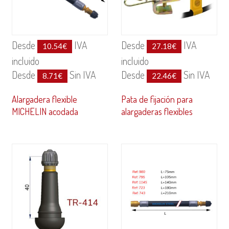
Desde
IVA
Desde
IVA
10.54
€
27.18
€
incluido
incluido
Desde
Sin IVA
Desde
Sin IVA
8.71
€
22.46
€
Alargadera flexible
Pata de fijación para
MICHELIN acodada
alargaderas flexibles