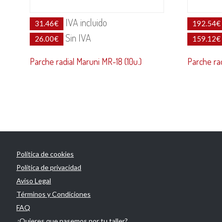
IVA incluido
31.46
€
192.54
€
Sin IVA
26.00
€
159.12
€
Parche radial Maruni MR-18 (10u.)
Parche rad
Política de cookies
Política de privacidad
Aviso Legal
Términos y Condiciones
FAQ
¿Quieres que pasemos por tu taller?