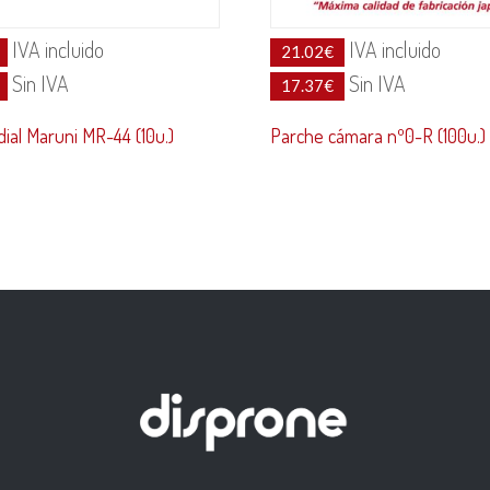
IVA incluido
IVA incluido
21.02
€
Sin IVA
Sin IVA
17.37
€
ial Maruni MR-44 (10u.)
Parche cámara nº0-R (100u.)