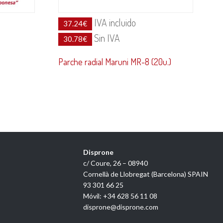
IVA incluido
37.24
€
Sin IVA
30.78
€
Parche radial Maruni MR-8 (20u.)
Disprone
c/ Coure, 26 – 08940
Cornellà de Llobregat (Barcelona) SPAIN
93 301 66 25
Móvil: +34 628 56 11 08
disprone@disprone.com