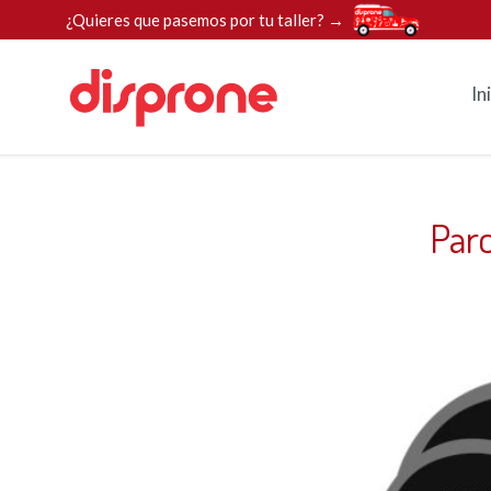
¿Quieres que pasemos por tu taller? →
In
Par