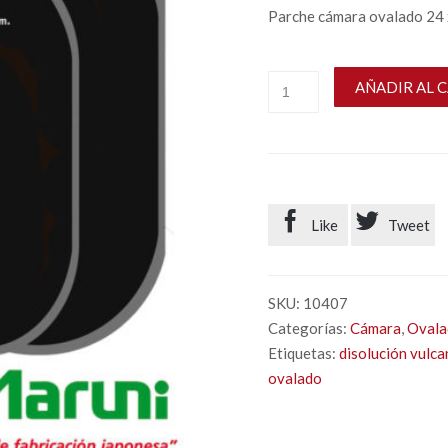
Parche cámara ovalado 24
AÑADIR AL 


Like
Tweet
SKU:
10407
Categorías:
Cámara
,
Oval
Etiquetas:
disolución vulca
ovalado