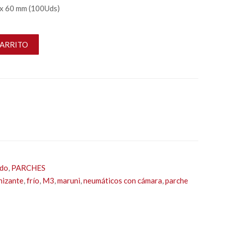
 x 60 mm (100Uds)
CARRITO
ado
,
PARCHES
nizante
,
frío
,
M3
,
maruni
,
neumáticos con cámara
,
parche