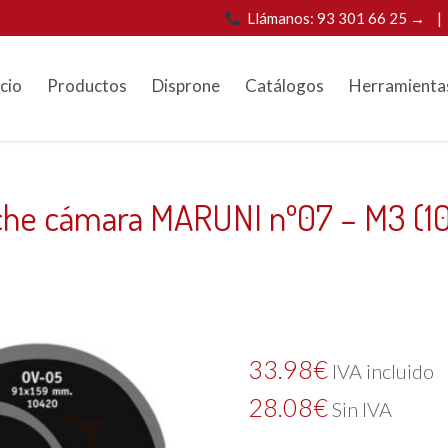
Llámanos: 93 301 66 25 →
icio
Productos
Disprone
Catálogos
Herramienta
che cámara MARUNI nº07 – M3 (10
33.98
€
IVA incluido
28.08
€
Sin IVA