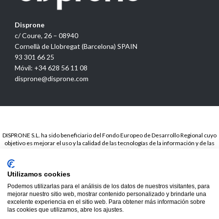
Disprone
c/ Coure, 26 – 08940
Cornellà de Llobregat (Barcelona) SPAIN
93 301 66 25
Móvil: +34 628 56 11 08
disprone@disprone.com
DISPRONE S.L. ha sido beneficiario del Fondo Europeo de Desarrollo Regional cuyo
objetivo es mejorar el uso y la calidad de las tecnologías de la información y de las
comunicaciones y el acceso a las mismas y gracias a la Presencia web a través de
página propia.. Esta acción ha tenido lugar en el periodo de TICCámaras 2018. Para
ello ha contado con el apoyo del programa TICCámaras de la Cámara de Barcelona.
Utilizamos cookies
© 2020
Disprone ©
Podemos utilizarlas para el análisis de los datos de nuestros visitantes, para
mejorar nuestro sitio web, mostrar contenido personalizado y brindarle una
excelente experiencia en el sitio web. Para obtener más información sobre
las cookies que utilizamos, abre los ajustes.