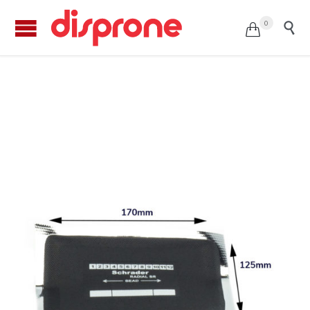
0


Parche radial SR135 Schrader (10u.)