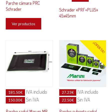
Parche cámara PRC
Schrader
Schrader «PRF+PLUS»
45x45mm
Ver productos
¡OFERTA!
IVA incluido
IVA incluido
181.50
€
27.23
€
Sin IVA
Sin IVA
150.00
€
22.50
€
Parche radial Maruni MR-
Parche cubierta radial