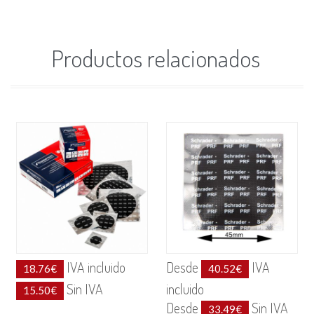
Productos relacionados
IVA incluido
Desde
IVA
18.76
€
40.52
€
Sin IVA
incluido
15.50
€
Desde
Sin IVA
33.49
€