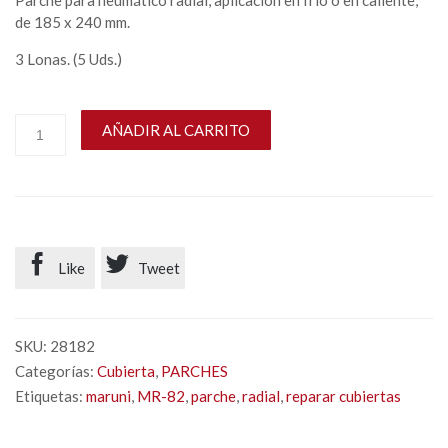
Parche para neumático radial, aplicación en frío o en caliente,
de 185 x 240 mm.
3 Lonas. (5 Uds.)
AÑADIR AL CARRITO


Like
Tweet
SKU:
28182
Categorías:
Cubierta
,
PARCHES
Etiquetas:
maruni
,
MR-82
,
parche
,
radial
,
reparar cubiertas