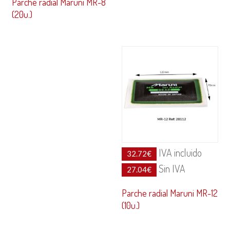
Parche radial Maruni MR-8
(20u.)
IVA incluido
32.72
€
Sin IVA
27.04
€
Parche radial Maruni MR-12
(10u.)