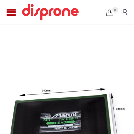
0


Parche radial Maruni MR-82 (5u.)