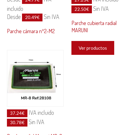
incluido
Sin IVA
22.50
€
Desde
Sin IVA
20.49
€
Parche cubierta radial
MARUNI
Parche cámara nº2-M2
Ver productos
IVA incluido
37.24
€
Sin IVA
30.78
€