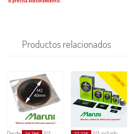
si precisa asesoramiento.
Productos relacionados
¡OFERTA!
Desde
IVA
IVA incluido
24.79
€
27.23
€