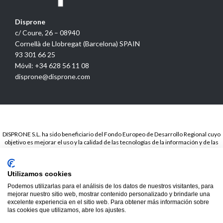
Disprone
c/ Coure, 26 – 08940
Cornellà de Llobregat (Barcelona) SPAIN
93 301 66 25
Móvil: +34 628 56 11 08
disprone@disprone.com
DISPRONE S.L. ha sido beneficiario del Fondo Europeo de Desarrollo Regional cuyo
objetivo es mejorar el uso y la calidad de las tecnologías de la información y de las
comunicaciones y el acceso a las mismas y gracias a la Presencia web a través de
página propia.. Esta acción ha tenido lugar en el periodo de TICCámaras 2018. Para
ello ha contado con el apoyo del programa TICCámaras de la Cámara de Barcelona.
Utilizamos cookies
© 2020
Disprone ©
Podemos utilizarlas para el análisis de los datos de nuestros visitantes, para
mejorar nuestro sitio web, mostrar contenido personalizado y brindarle una
excelente experiencia en el sitio web. Para obtener más información sobre
las cookies que utilizamos, abre los ajustes.