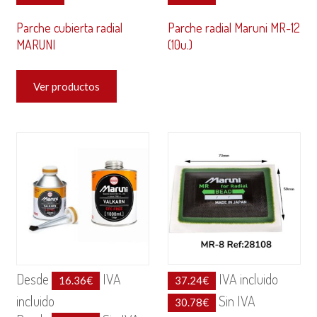
Parche cubierta radial
Parche radial Maruni MR-12
MARUNI
(10u.)
Ver productos
Desde
IVA
IVA incluido
16.36
€
37.24
€
incluido
Sin IVA
30.78
€