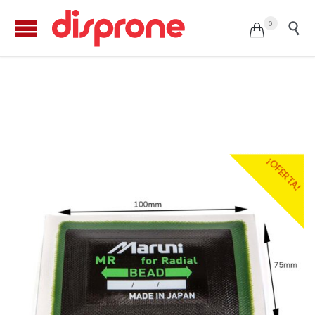
0


Parche radial Maruni MR-18 (10u.)
¡OFERTA!