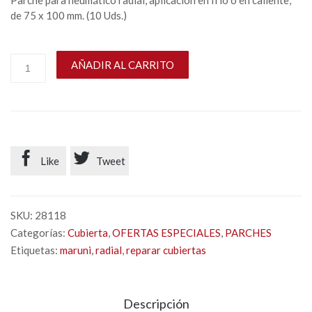
Parche para neumático radial, aplicación en frío o en caliente,
de 75 x 100 mm. (10 Uds.)
AÑADIR AL CARRITO


Like
Tweet
SKU:
28118
Categorías:
Cubierta
,
OFERTAS ESPECIALES
,
PARCHES
Etiquetas:
maruni
,
radial
,
reparar cubiertas
Descripción