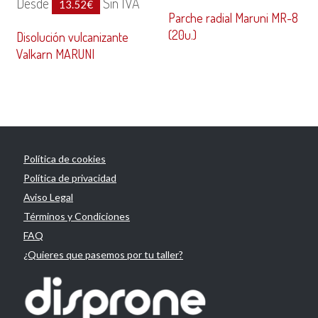
Desde
Sin IVA
13.52
€
Parche radial Maruni MR-8
(20u.)
Disolución vulcanizante
Valkarn MARUNI
Política de cookies
Política de privacidad
Aviso Legal
Términos y Condiciones
FAQ
¿Quieres que pasemos por tu taller?