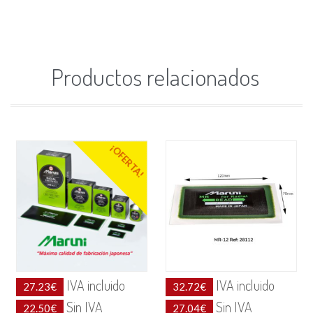
Productos relacionados
¡OFERTA!
IVA incluido
IVA incluido
27.23
€
32.72
€
Sin IVA
Sin IVA
22.50
€
27.04
€