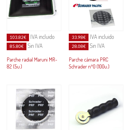
IVA incluido
IVA incluido
103.82
€
33.98
€
Sin IVA
Sin IVA
85.80
€
28.08
€
Parche radial Maruni MR-
Parche cámara PRC
82 (5u.)
Schrader nº0 (100u.)