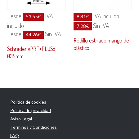
Desde
IVA
IVA incluido
53.55
€
8.81
€
incluido
Sin IVA
7.28
€
Desde
Sin IVA
44.26
€
Rodillo estriado mango de
plástico
Schrader «PRF+PLUS»
Ø35mm.
Política de cookies
Política de privacidad
Aviso Legal
Términos y Condiciones
FAQ