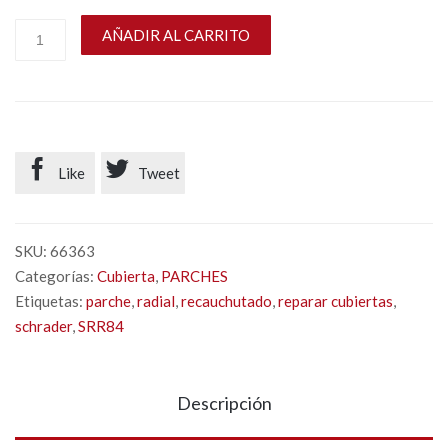
AÑADIR AL CARRITO


Like
Tweet
SKU:
66363
Categorías:
Cubierta
,
PARCHES
Etiquetas:
parche
,
radial
,
recauchutado
,
reparar cubiertas
,
schrader
,
SRR84
Descripción