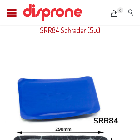
0


Parche radial especial recauchutado
SRR84 Schrader (5u.)