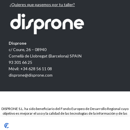
¿Quieres que pasemos por tu taller?
Disprone
c/ Coure, 26 – 08940
Cornellà de Llobregat (Barcelona) SPAIN
93 301 66 25
Móvil: +34 628 56 11 08
disprone@disprone.com
DISPRONE S.L. ha sido beneficiario del Fondo Europeo de Desarrollo Regional cuyo
objetivo es mejorar el uso y la calidad de las tecnologías de la información y de las
comunicaciones y el acceso a las mismas y gracias a la Presencia web a través de
página propia.. Esta acción ha tenido lugar en el periodo de TICCámaras 2018. Para
ello ha contado con el apoyo del programa TICCámaras de la Cámara de Barcelona.