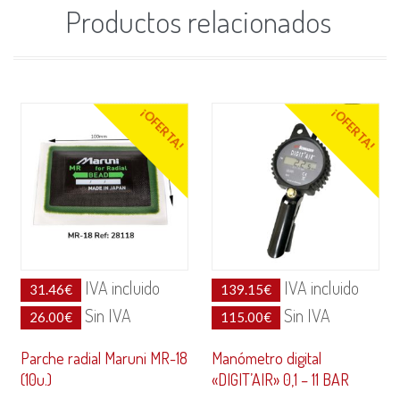
Productos relacionados
¡OFERTA!
¡OFERTA!
IVA incluido
IVA incluido
31.46
€
139.15
€
Sin IVA
Sin IVA
26.00
€
115.00
€
Parche radial Maruni MR-18
Manómetro digital
(10u.)
«DIGIT’AIR» 0,1 – 11 BAR