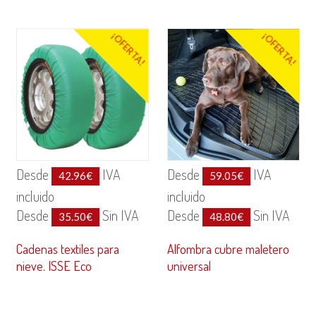
¡OFERTA!
¡OFERTA!
Desde
IVA
Desde
IVA
42.96
€
59.05
€
incluido
incluido
Desde
Sin IVA
Desde
Sin IVA
35.50
€
48.80
€
Cadenas textiles para
Alfombra cubre maletero
nieve. ISSE Eco
universal