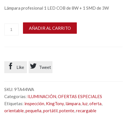
Lámpara profesional 1 LED COB de 8W + 1 SMD de 3W
AÑADIR AL CARRITO


Like
Tweet
SKU:
9TA44WA
Categorías:
ILUMINACIÓN
,
OFERTAS ESPECIALES
Etiquetas:
inspección
,
KingTony
,
lámpara
,
luz
,
oferta
,
orientable
,
pequeña
,
portátil
,
potente
,
recargable