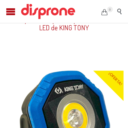
0


Lámpara de inspección portátil 8W COB
LED de KING TONY
¡OFERTA!