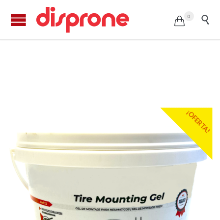
0


GEL DE MONTAJE
¡OFERTA!