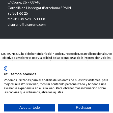
c/ Coure, 26 – 08940
Cornellà de Llobregat (Barcelona) SPAIN
93 301 66 25
Móvil: +34 628 56 11 08
disprone@disprone.com
DISPRONE S.L. ha sido beneficiario del Fondo Europeo de Desarrollo Regional cuyo
objetivo es mejorar el uso y la calidad de las tecnologías de la información y de las
comunicaciones y el acceso a las mismas y gracias a la Presencia web a través de
página propia.. Esta acción ha tenido lugar en el periodo de TICCámaras 2018. Para
ello ha contado con el apoyo del programa TICCámaras de la Cámara de Barcelona.
Utilizamos cookies
© 2020
Disprone ©
Podemos utilizarlas para el análisis de los datos de nuestros visitantes, para
mejorar nuestro sitio web, mostrar contenido personalizado y brindarle una
excelente experiencia en el sitio web. Para obtener más información sobre
las cookies que utilizamos, abre los ajustes.
Hide chaty
Aceptar todo
Rechazar