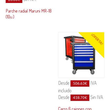
Parche radial Maruni MR-18
(10u.)
¡OFERTA!
Desde
IVA
506.63
€
incluido
Desde
Sin IVA
418.70
€
Carro 6 cajones con