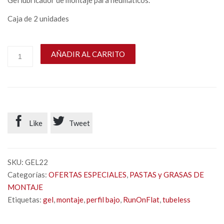
Gel lubricador de montaje para neumáticos.
Caja de 2 unidades
AÑADIR AL CARRITO


Like
Tweet
SKU:
GEL22
Categorías:
OFERTAS ESPECIALES
,
PASTAS y GRASAS DE
MONTAJE
Etiquetas:
gel
,
montaje
,
perfil bajo
,
RunOnFlat
,
tubeless