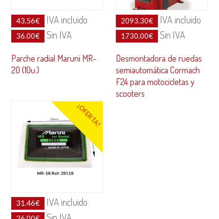
IVA incluido
IVA incluido
43.56
€
2093.30
€
Sin IVA
Sin IVA
36.00
€
1730.00
€
Parche radial Maruni MR-
Desmontadora de ruedas
20 (10u.)
semiautomática Cormach
F24 para motocicletas y
scooters
¡OFERTA!
IVA incluido
31.46
€
Sin IVA
26.00
€