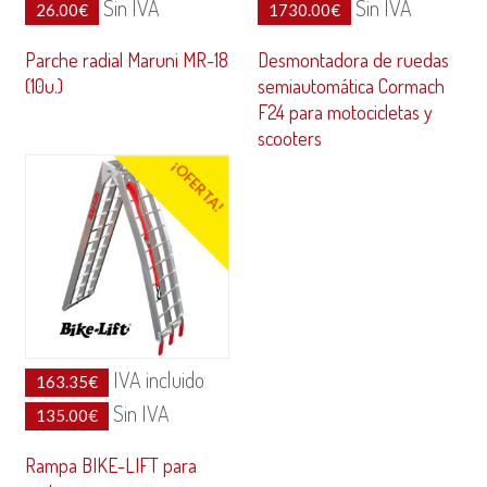
Sin IVA
Sin IVA
26.00
€
1730.00
€
Parche radial Maruni MR-18
Desmontadora de ruedas
(10u.)
semiautomática Cormach
F24 para motocicletas y
scooters
¡OFERTA!
IVA incluido
163.35
€
Sin IVA
135.00
€
Rampa BIKE-LIFT para