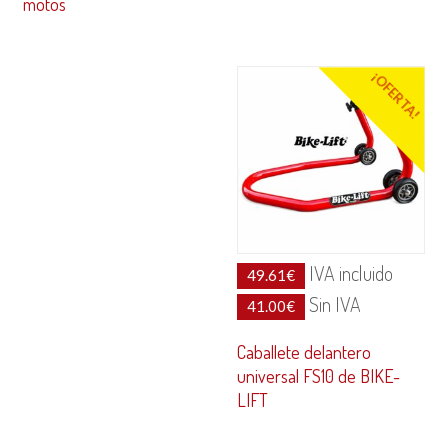
motos
¡OFERTA!
IVA incluido
49.61
€
Sin IVA
41.00
€
Caballete delantero
universal FS10 de BIKE-
LIFT