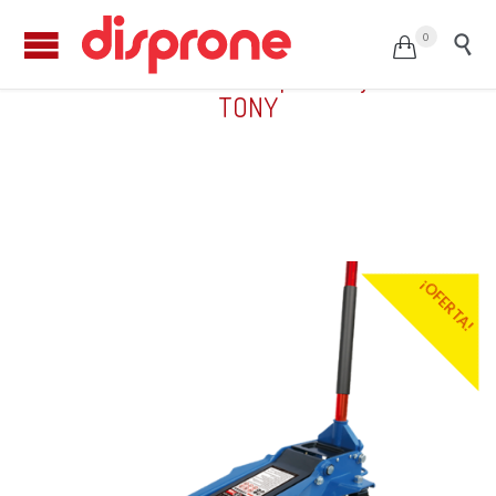
0


Gato de carretilla 2.5t perfil bajo KING
TONY
¡OFERTA!