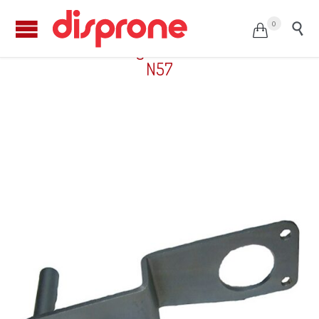
0


Posicionador de cigüeñal BMW-MINI / N47-
N57