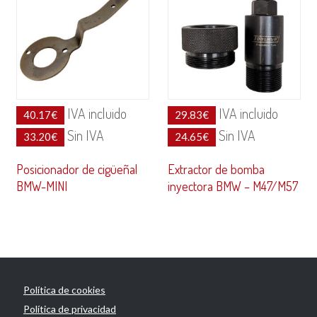
IVA incluido
IVA incluido
40.17
€
29.83
€
Sin IVA
Sin IVA
33.20
€
24.65
€
Posicionador de cigüeñal
Extractor de bomba
BMW-MINI
inyectora BMW – M47/M57
Política de cookies
Política de privacidad