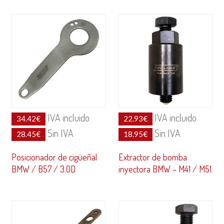
IVA incluido
IVA incluido
34.42
€
22.93
€
Sin IVA
Sin IVA
28.45
€
18.95
€
Posicionador de cigüeñal
Extractor de bomba
BMW / B57 / 3.0D
inyectora BMW – M41 / M51