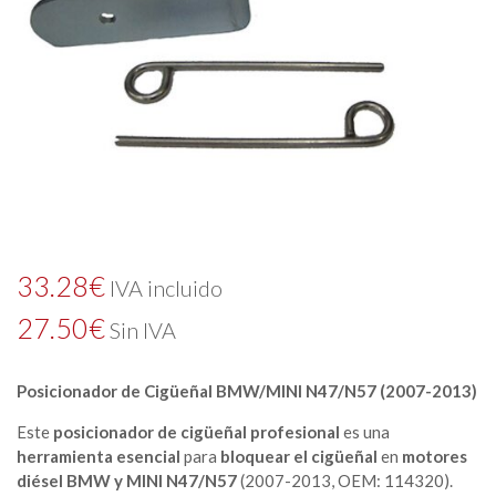
33.28
€
IVA incluido
27.50
€
Sin IVA
Posicionador de Cigüeñal BMW/MINI N47/N57 (2007-2013)
Este
posicionador de cigüeñal profesional
es una
herramienta esencial
para
bloquear el cigüeñal
en
motores
diésel BMW y MINI N47/N57
(2007-2013, OEM: 114320).