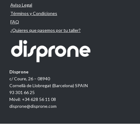
Aviso Legal
Términos y Condiciones
FAQ
¿Quieres que pasemos por tu taller?
Disprone
c/ Coure, 26 – 08940
Cornellà de Llobregat (Barcelona) SPAIN
93 301 66 25
Móvil: +34 628 56 11 08
disprone@disprone.com