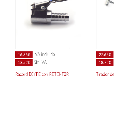
IVA incluido
16.36
€
22.65
€
Sin IVA
13.52
€
18.72
€
Rácord DOYFE con RETENTOR
Tirador d