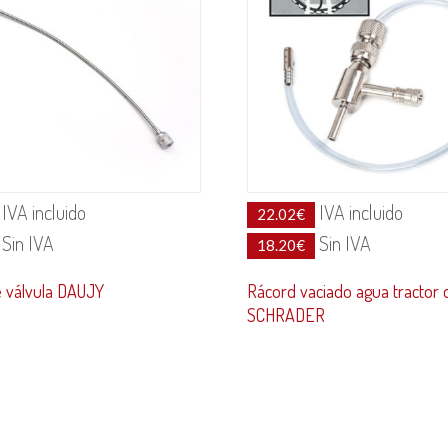
IVA incluido
IVA incluido
22.02
€
Sin IVA
Sin IVA
18.20
€
e válvula DAUJY
Rácord vaciado agua tractor 
SCHRADER