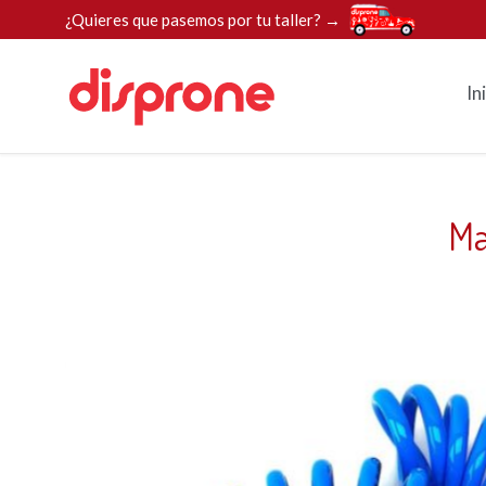
¿Quieres que pasemos por tu taller? →
In
Ma