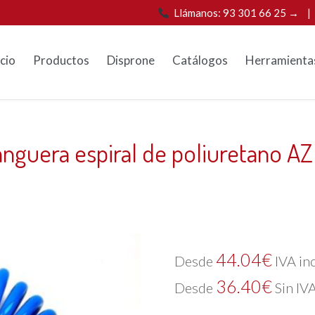
Llámanos: 93 301 66 25 →
icio
Productos
Disprone
Catálogos
Herramienta
nguera espiral de poliuretano A
44.04
€
Desde
IVA in
36.40
€
Desde
Sin IV