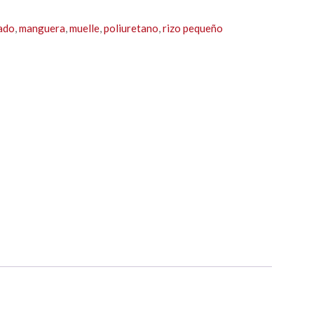
lado
,
manguera
,
muelle
,
poliuretano
,
rizo pequeño