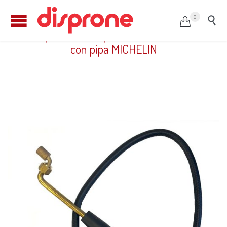
0


Comprobador de presión «EURODAIRA»
con pipa MICHELIN