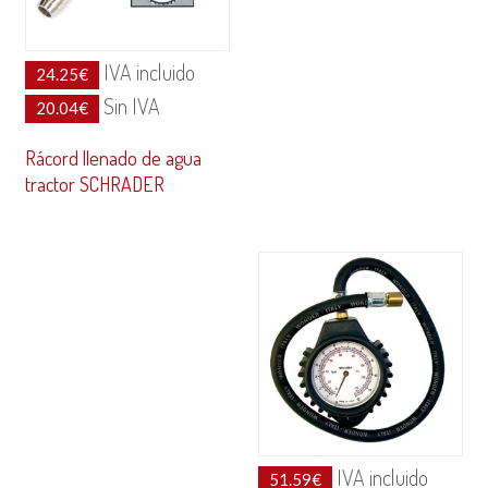
IVA incluido
24.25
€
Sin IVA
20.04
€
Rácord llenado de agua
tractor SCHRADER
IVA incluido
51.59
€