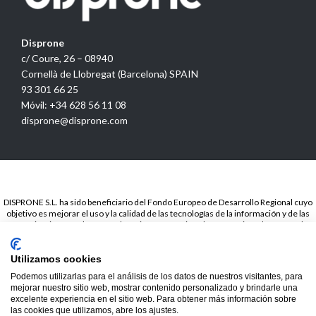
Disprone
c/ Coure, 26 – 08940
Cornellà de Llobregat (Barcelona) SPAIN
93 301 66 25
Móvil: +34 628 56 11 08
disprone@disprone.com
DISPRONE S.L. ha sido beneficiario del Fondo Europeo de Desarrollo Regional cuyo
objetivo es mejorar el uso y la calidad de las tecnologías de la información y de las
comunicaciones y el acceso a las mismas y gracias a la Presencia web a través de
página propia.. Esta acción ha tenido lugar en el periodo de TICCámaras 2018. Para
ello ha contado con el apoyo del programa TICCámaras de la Cámara de Barcelona.
Utilizamos cookies
© 2020
Disprone ©
Podemos utilizarlas para el análisis de los datos de nuestros visitantes, para
mejorar nuestro sitio web, mostrar contenido personalizado y brindarle una
excelente experiencia en el sitio web. Para obtener más información sobre
las cookies que utilizamos, abre los ajustes.