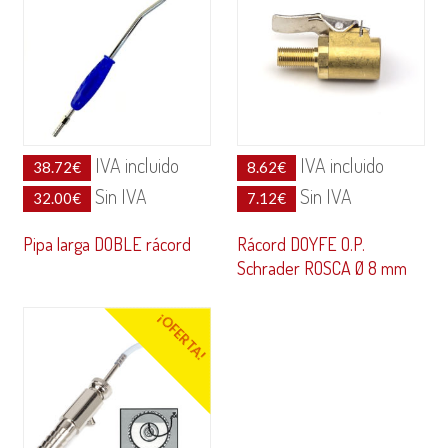
IVA incluido
IVA incluido
38.72
€
8.62
€
Sin IVA
Sin IVA
32.00
€
7.12
€
Pipa larga DOBLE rácord
Rácord DOYFE O.P.
Schrader ROSCA Ø 8 mm
¡OFERTA!