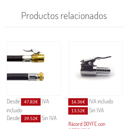
Productos relacionados
Desde
IVA
IVA incluido
47.82
€
16.36
€
incluido
Sin IVA
13.52
€
Desde
Sin IVA
39.52
€
Rácord DOYFE con