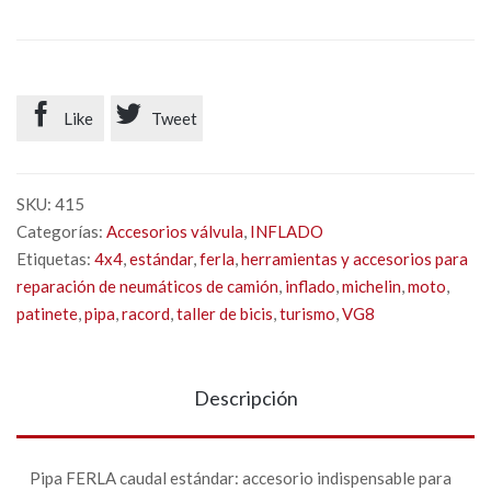


Like
Tweet
SKU:
415
Categorías:
Accesorios válvula
,
INFLADO
Etiquetas:
4x4
,
estándar
,
ferla
,
herramientas y accesorios para
reparación de neumáticos de camión
,
inflado
,
michelin
,
moto
,
patinete
,
pipa
,
racord
,
taller de bicis
,
turismo
,
VG8
Descripción
Pipa FERLA caudal estándar: accesorio indispensable para