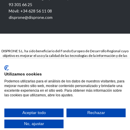
93 301 66 25
Móvil: +34 628 56 11 08
disprone@disprone.com
DISPRONE S.L. ha sido beneficiario del Fondo Europeo de Desarrollo Regional cuyo
objetivo es mejorar el uso y la calidad de las tecnologías de la información y de las
comunicaciones y el acceso a las mismas y gracias a la Presencia web a través de
página propia.. Esta acción ha tenido lugar en el periodo de TICCámaras 2018. Para
ello ha contado con el apoyo del programa TICCámaras de la Cámara de Barcelona.
Utilizamos cookies
© 2020
Disprone ©
Podemos utilizarlas para el análisis de los datos de nuestros visitantes, para
mejorar nuestro sitio web, mostrar contenido personalizado y brindarle una
excelente experiencia en el sitio web. Para obtener más información sobre
las cookies que utilizamos, abre los ajustes.
Hide chaty
Aceptar todo
Rechazar
No, ajustar


