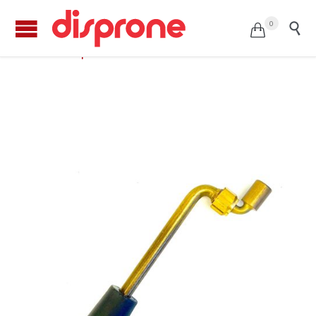
0


Pipa FERLA caudal estándar