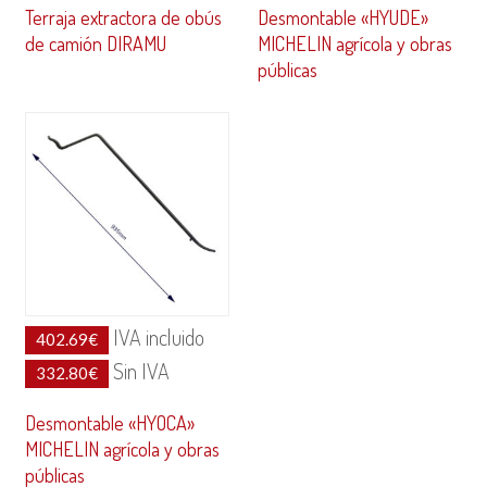
Terraja extractora de obús
Desmontable «HYUDE»
de camión DIRAMU
MICHELIN agrícola y obras
públicas
IVA incluido
402.69
€
Sin IVA
332.80
€
Desmontable «HYOCA»
MICHELIN agrícola y obras
públicas