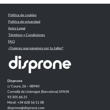
Política de cookies
Política de privacidad
Aviso Legal
Términos y Condiciones
FAQ
¿Quieres que pasemos por tu taller?
Disprone
c/ Coure, 26 – 08940
Cornellà de Llobregat (Barcelona) SPAIN
93 301 66 25
Móvil: +34 628 56 11 08
disprone@disprone.com