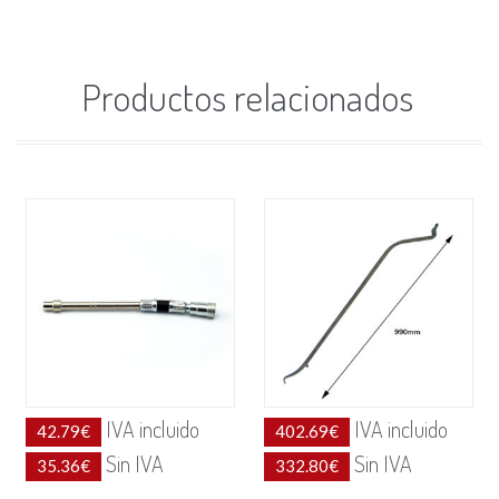
Productos relacionados
IVA incluido
IVA incluido
42.79
€
402.69
€
Sin IVA
Sin IVA
35.36
€
332.80
€