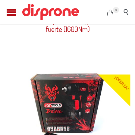
0


Pistola de impacto ultraligera de 1/2″
fuerte (1600Nm)
¡OFERTA!