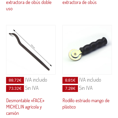
extractora de obús doble
extractora de obús
uso
IVA incluido
IVA incluido
88.72
€
8.81
€
Sin IVA
Sin IVA
73.32
€
7.28
€
Desmontable «FACE»
Rodillo estriado mango de
MICHELIN agrícola y
plástico
camión