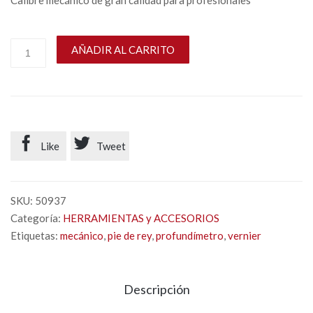
Calibre mecánico de gran calidad para profesionales
AÑADIR AL CARRITO


Like
Tweet
SKU:
50937
Categoría:
HERRAMIENTAS y ACCESORIOS
Etiquetas:
mecánico
,
pie de rey
,
profundímetro
,
vernier
Descripción