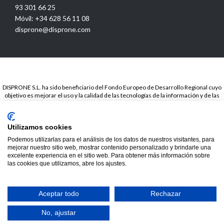
93 301 66 25
Móvil: +34 628 56 11 08
disprone@disprone.com
DISPRONE S.L. ha sido beneficiario del Fondo Europeo de Desarrollo Regional cuyo
objetivo es mejorar el uso y la calidad de las tecnologías de la información y de las
comunicaciones y el acceso a las mismas y gracias a la Presencia web a través de
página propia.. Esta acción ha tenido lugar en el periodo de TICCámaras 2018. Para
ello ha contado con el apoyo del programa TICCámaras de la Cámara de Barcelona.
Utilizamos cookies
© 2020
Disprone ©
Podemos utilizarlas para el análisis de los datos de nuestros visitantes, para
mejorar nuestro sitio web, mostrar contenido personalizado y brindarle una
excelente experiencia en el sitio web. Para obtener más información sobre
las cookies que utilizamos, abre los ajustes.
Hide chaty
Aceptar todo
Rechazar
No, ajustar


