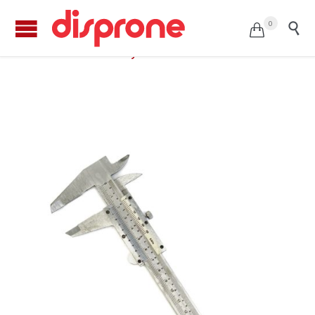
0


Pie de rey manual 150mm