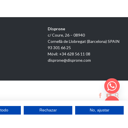
Disprone
c/ Coure, 26 – 08940
Cornellà de Llobregat (Barcelona) SPAIN
93 301 66 25
Móvil: +34 628 56 11 08
disprone@disprone.com



 todo
Rechazar
No, ajustar
Hide chaty