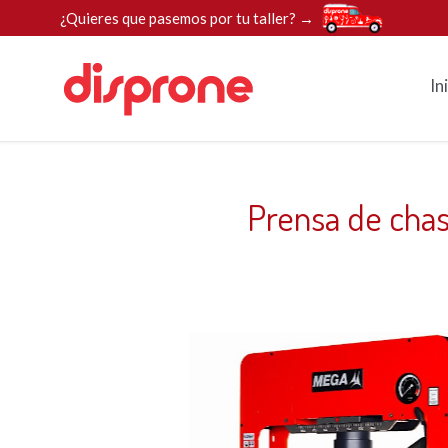
¿Quieres que pasemos por tu taller? →
In
Prensa de cha