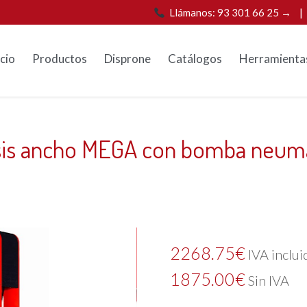
Llámanos: 93 301 66 25 →
icio
Productos
Disprone
Catálogos
Herramienta
sis ancho MEGA con bomba neu
2268.75
€
IVA inclui
1875.00
€
Sin IVA