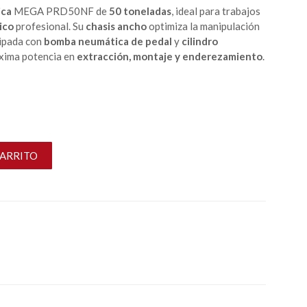
ica
MEGA PRD50NF de
50 toneladas
, ideal para trabajos
ico
profesional. Su
chasis ancho
optimiza la manipulación
uipada con
bomba neumática de pedal
y
cilindro
áxima potencia en
extracción, montaje y enderezamiento
.
CARRITO