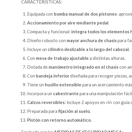
CARACTERÍSTICAS:
Equipada con
bomba manual de dos pistones
: aproxi
Accionamiento por aire mediante pedal
.
Compacta y funcional:
integra todos los elementos h
Diseño robusto con
mayor anchura de chasis
para fac
Incluye un
cilindro deslizable a lo largo del cabezal.
Con
mesa de trabajo ajustable
a distintas alturas.
Dotada de
manómetro integrado en el chasis
con amo
Con
bandeja inferior
diseñada para recoger piezas, ac
Tiene un
husillo extensible
para un acercamiento más r
Incorpora un
cabestrante
para una manipulación fácil
Calzos reversibles:
incluye 2 apoyos en «V» con guía d
Preparada para
fijación al suelo
.
Pistón con retorno automático
.