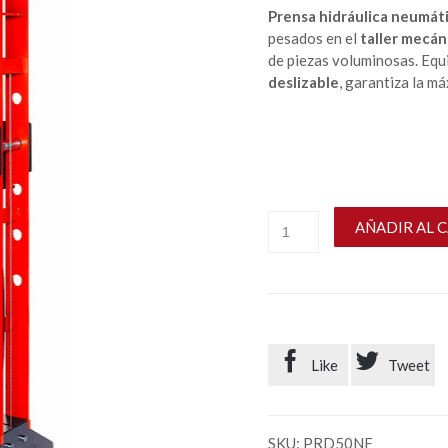
Prensa hidráulica neumát
pesados en el
taller mecán
de piezas voluminosas. Eq
deslizable
, garantiza la m
AÑADIR AL 


Like
Tweet
SKU:
PRD50NF