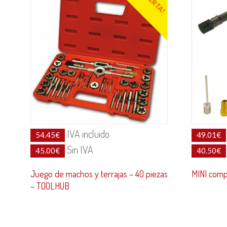
¡OFERTA!
IVA incluido
54.45
€
49.01
€
Sin IVA
45.00
€
40.50
€
Juego de machos y terrajas – 40 piezas
MINI comp
– TOOLHUB