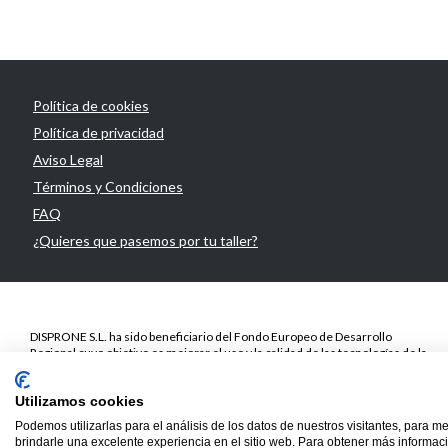
Política de cookies
Política de privacidad
Aviso Legal
Términos y Condiciones
FAQ
¿Quieres que pasemos por tu taller?
DISPRONE S.L. ha sido beneficiario del Fondo Europeo de Desarrollo
Regional cuyo objetivo es mejorar el uso y la calidad de las tecnologías de la
información y de las comunicaciones y el acceso a las mismas y gracias a la
Presencia web a través de página propia.. Esta acción ha tenido lugar en el
periodo de TICCámaras 2018. Para ello ha contado con el apoyo del
Utilizamos cookies
programa TICCámaras de la Cámara de Barcelona.
Podemos utilizarlas para el análisis de los datos de nuestros visitantes, para m
brindarle una excelente experiencia en el sitio web. Para obtener más informaci
© 2020
Disprone ©