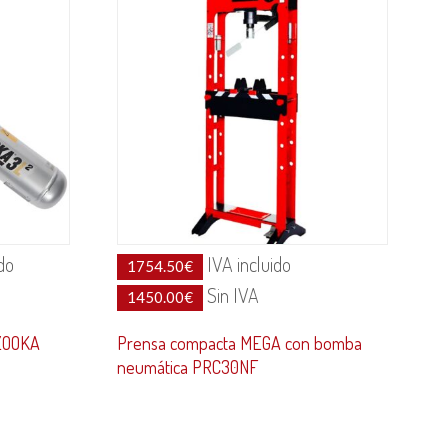
do
IVA incluido
1754.50
€
Sin IVA
1450.00
€
AZOOKA
Prensa compacta MEGA con bomba
neumática PRC30NF