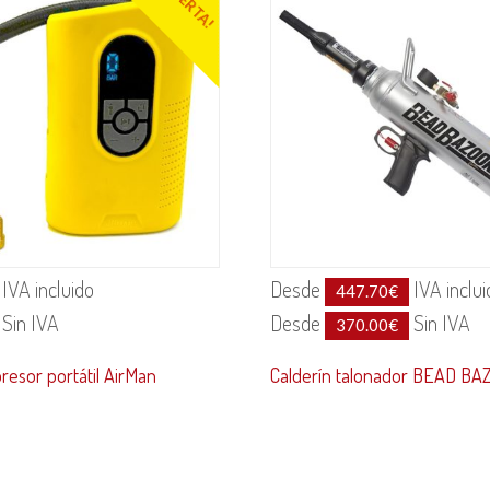
¡OFERTA!
IVA incluido
Desde
IVA inclui
447.70
€
Sin IVA
Desde
Sin IVA
370.00
€
resor portátil AirMan
Calderín talonador BEAD B