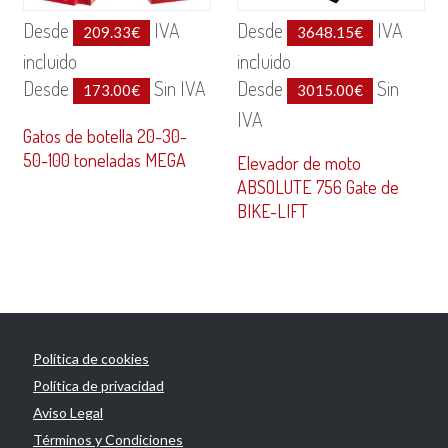
Desde
IVA
Desde
IVA
209.33
€
3648.15
€
incluido
incluido
Desde
Sin IVA
Desde
Sin
173.00
€
3015.00
€
IVA
Gatos de botella 20-30-
50-100 toneladas MEGA
Elevador de moto
ABSOLUTE 756 Gate de
BIKE-LIFT
Política de cookies
Política de privacidad
Aviso Legal
Términos y Condiciones