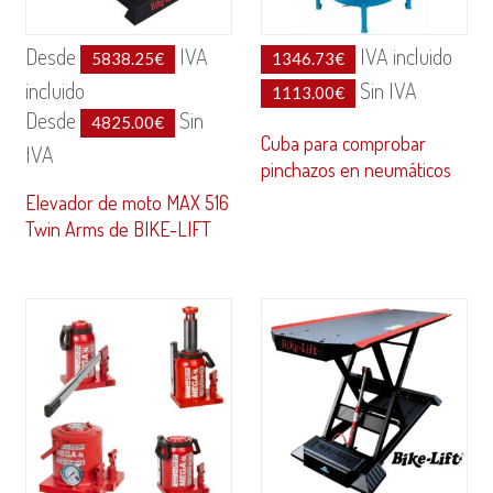
Desde
IVA
IVA incluido
5838.25
€
1346.73
€
incluido
Sin IVA
1113.00
€
Desde
Sin
4825.00
€
Cuba para comprobar
IVA
pinchazos en neumáticos
Elevador de moto MAX 516
Twin Arms de BIKE-LIFT