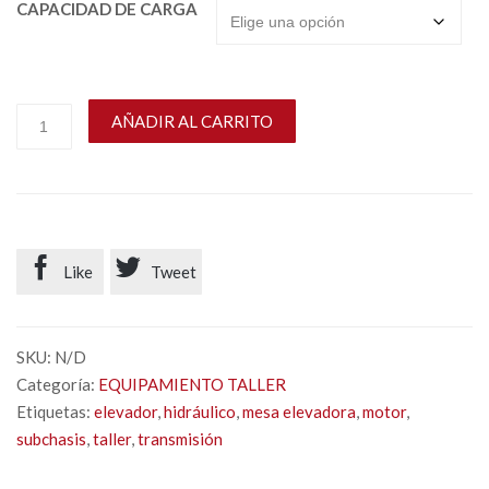
CAPACIDAD DE CARGA
AÑADIR AL CARRITO


Like
Tweet
SKU:
N/D
Categoría:
EQUIPAMIENTO TALLER
Etiquetas:
elevador
,
hidráulico
,
mesa elevadora
,
motor
,
subchasis
,
taller
,
transmisión