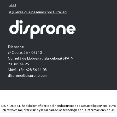
FAQ
¿Quieres que pasemos por tu taller?
Disprone
c/ Coure, 26 – 08940
Cornellà de Llobregat (Barcelona) SPAIN
93 301 66 25
Móvil: +34 628 56 11 08
disprone@disprone.com
DISPRONE S.L. ha sido beneficiario del Fondo Europeo de Desarrollo Regional cuyo
objetivo es mejorar el uso y la calidad de las tecnologías de la información y de las
comunicaciones y el acceso a las mismas y gracias a la Presencia web a través de