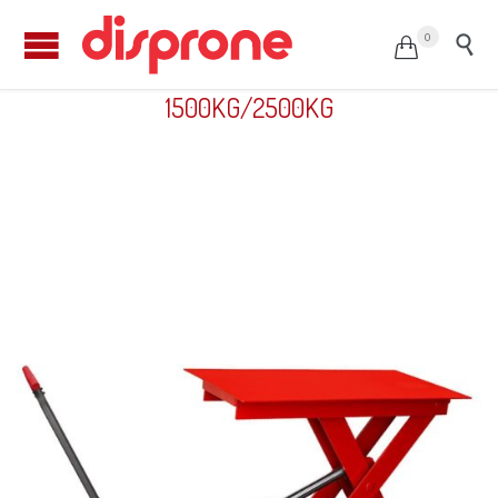
0


Mesas elevadoras de taller MEGA
1500KG/2500KG