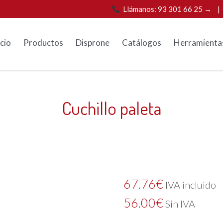
Llámanos: 93 301 66 25 →
icio
Productos
Disprone
Catálogos
Herramienta
Cuchillo paleta
67.76
€
IVA incluido
56.00
€
Sin IVA