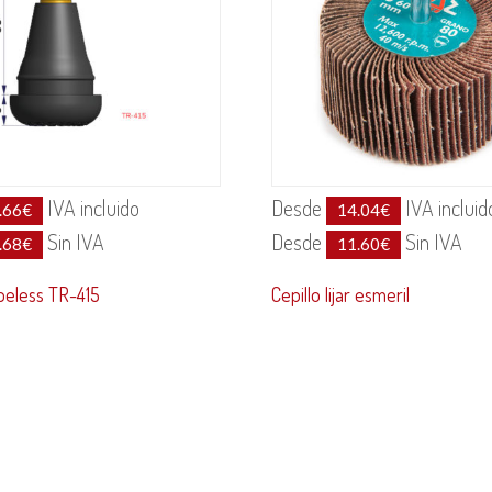
IVA incluido
Desde
IVA incluid
.66
€
14.04
€
Sin IVA
Desde
Sin IVA
.68
€
11.60
€
beless TR-415
Cepillo lijar esmeril