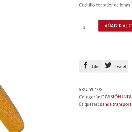
Cuchillo cortador de lonas
AÑADIR AL 


Like
Tweet
SKU:
90103
Categoría:
DIVISIÓN IND
Etiquetas:
banda transpor