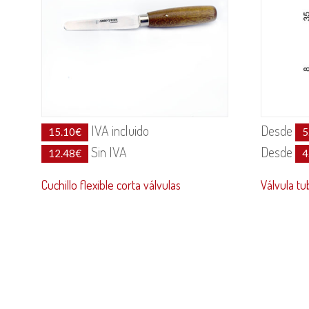
IVA incluido
Desde
15.10
€
5
Sin IVA
Desde
12.48
€
4
Cuchillo flexible corta válvulas
Válvula tu