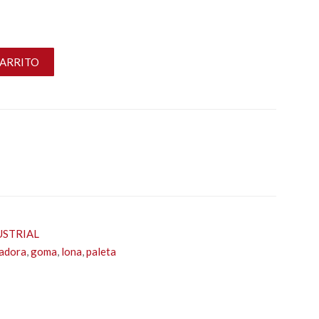
CARRITO
USTRIAL
tadora
,
goma
,
lona
,
paleta