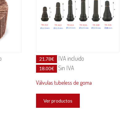
o
IVA incluido
21.78
€
Sin IVA
18.00
€
Válvulas tubeless de goma
Ver productos