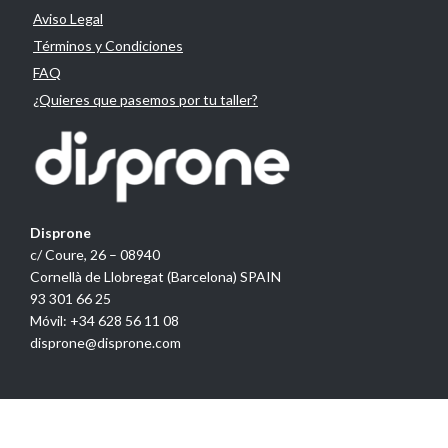
Aviso Legal
Términos y Condiciones
FAQ
¿Quieres que pasemos por tu taller?
Disprone
c/ Coure, 26 – 08940
Cornellà de Llobregat (Barcelona) SPAIN
93 301 66 25
Móvil: +34 628 56 11 08
disprone@disprone.com