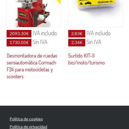
IVA incluido
IVA incluido
2093.30
€
2.83
€
Sin IVA
Sin IVA
1730.00
€
2.34
€
Desmontadora de ruedas
Surtido KIT-II
semiautomática Cormach
bici/moto/turismo
F24 para motocicletas y
scooters
Política de cookies
Política de privacidad