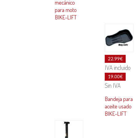
mecánico
para moto
BIKE-LIFT
22.99
€
IVA incluido
19.00
€
Sin IVA
Bandeja para
aceite usado
BIKE-LIFT