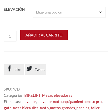
ELEVACIÓN
AÑADIR AL CARRITO


Like
Tweet
SKU:
N/D
Categorías:
BIKELIFT
,
Mesas elevadoras
Etiquetas:
elevador
,
elevador moto
,
equipamiento moto pro
,
gate
,
mesa hidráulica
,
moto
,
motos grandes
,
paneles
,
taller