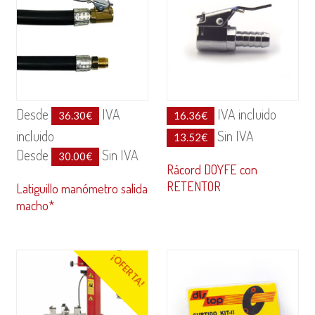
Desde
IVA
IVA incluido
36.30
€
16.36
€
incluido
Sin IVA
13.52
€
Desde
Sin IVA
30.00
€
Rácord DOYFE con
RETENTOR
Latiguillo manómetro salida
macho*
¡OFERTA!