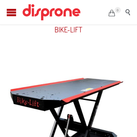
0


Elevador de moto ABSOLUTE 756 Gate de
BIKE-LIFT