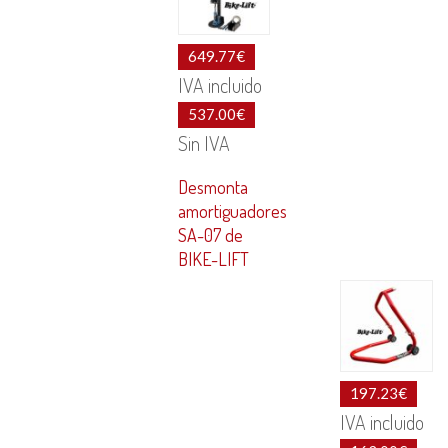
649.77
€
IVA incluido
537.00
€
Sin IVA
Desmonta
amortiguadores
SA-07 de
BIKE-LIFT
197.23
€
IVA incluido