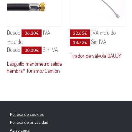
Desde
IVA
IVA incluido
36.30
€
22.65
€
incluido
Sin IVA
18.72
€
Desde
Sin IVA
30.00
€
Tirador de válvula DAUJY
Latiguillo manómetro salida
hembra* Turismo/Camión
Política de cookies
Política de privacidad
Aviso Legal