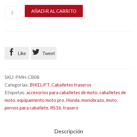
AÑADIR AL CARRITO


Like
Tweet
SKU:
PMH-CB08
Categorías:
BIKELIFT
,
Caballetes traseros
Etiquetas:
accesorios para caballetes de moto
,
caballetes de
moto
,
equipamiento moto pro
,
Honda
,
monobrazo
,
moto
,
pernos para caballete
,
RS16
,
trasero
Descripción