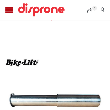
0


Perno Ø28.25mm. para HONDA CB1000R