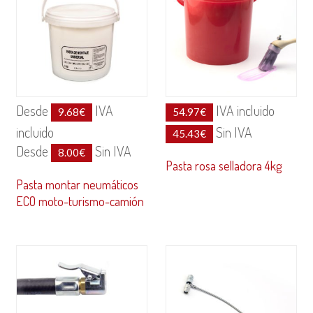
Desde
IVA
IVA incluido
9.68
€
54.97
€
incluido
Sin IVA
45.43
€
Desde
Sin IVA
8.00
€
Pasta rosa selladora 4kg
Pasta montar neumáticos
ECO moto-turismo-camión