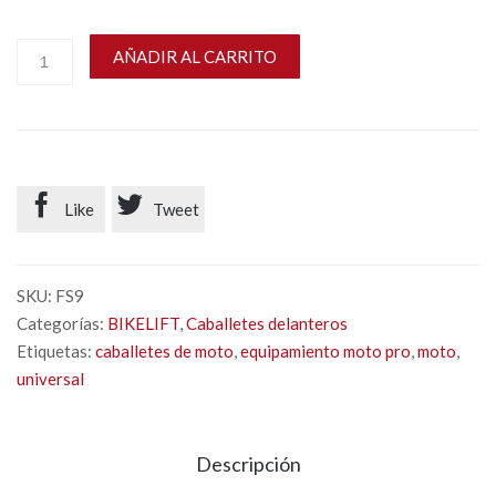
AÑADIR AL CARRITO


Like
Tweet
SKU:
FS9
Categorías:
BIKELIFT
,
Caballetes delanteros
Etiquetas:
caballetes de moto
,
equipamiento moto pro
,
moto
,
universal
Descripción