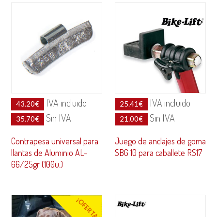
IVA incluido
IVA incluido
43.20
€
25.41
€
Sin IVA
Sin IVA
35.70
€
21.00
€
Contrapesa universal para
Juego de anclajes de goma
llantas de Aluminio AL-
SBG 10 para caballete RS17
66/25gr (100u.)
¡OFERTA!