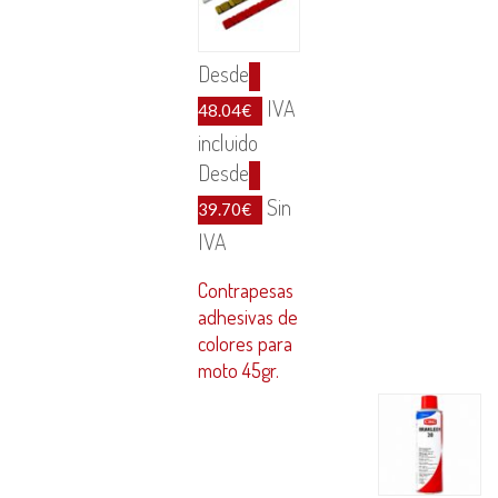
Desde
IVA
48.04
€
incluido
Desde
Sin
39.70
€
IVA
Contrapesas
adhesivas de
colores para
moto 45gr.