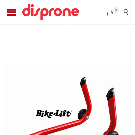
0


Caballete delantero fijo FS9 de BIKE-LIFT