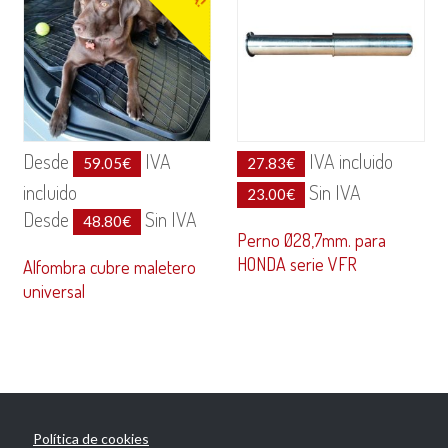
Desde
IVA
IVA incluido
59.05
€
27.83
€
incluido
Sin IVA
23.00
€
Desde
Sin IVA
48.80
€
Perno Ø28,7mm. para
HONDA serie VFR
Alfombra cubre maletero
universal
Política de cookies