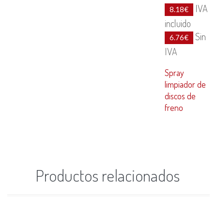
IVA
8.18
€
incluido
Sin
6.76
€
IVA
Spray
limpiador de
discos de
freno
Productos relacionados