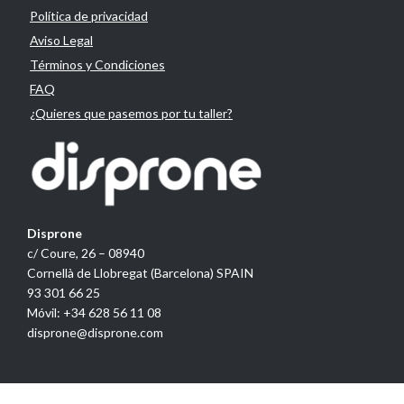
Política de privacidad
Aviso Legal
Términos y Condiciones
FAQ
¿Quieres que pasemos por tu taller?
Disprone
c/ Coure, 26 – 08940
Cornellà de Llobregat (Barcelona) SPAIN
93 301 66 25
Móvil: +34 628 56 11 08
disprone@disprone.com