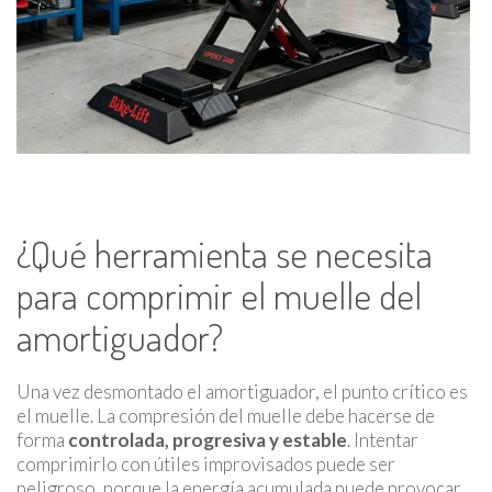
¿Qué herramienta se necesita
para comprimir el muelle del
amortiguador?
Una vez desmontado el amortiguador, el punto crítico es
el muelle. La compresión del muelle debe hacerse de
forma
controlada, progresiva y estable
. Intentar
comprimirlo con útiles improvisados puede ser
peligroso, porque la energía acumulada puede provocar