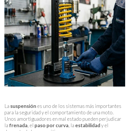
La
suspensión
es uno de los sistemas más importantes
para la seguridad y el comportamiento de una moto.
Unos amortiguadores en mal estado pueden perjudicar
la
frenada
, el
paso por curva
, la
estabilidad
y el